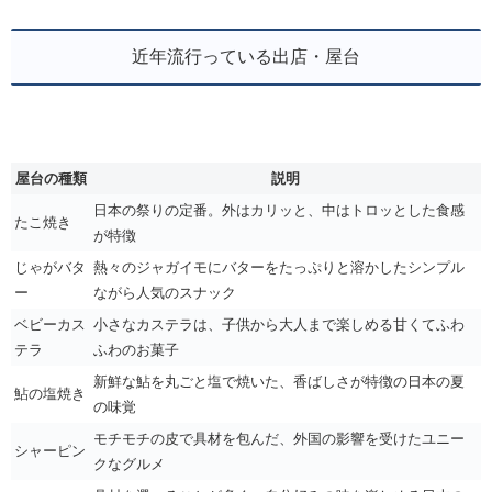
近年流行っている出店・屋台
屋台の種類
説明
日本の祭りの定番。外はカリッと、中はトロッとした食感
たこ焼き
が特徴
じゃがバタ
熱々のジャガイモにバターをたっぷりと溶かしたシンプル
ー
ながら人気のスナック
ベビーカス
小さなカステラは、子供から大人まで楽しめる甘くてふわ
テラ
ふわのお菓子
新鮮な鮎を丸ごと塩で焼いた、香ばしさが特徴の日本の夏
鮎の塩焼き
の味覚
モチモチの皮で具材を包んだ、外国の影響を受けたユニー
シャーピン
クなグルメ