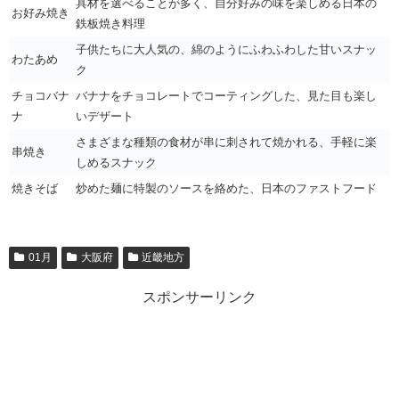
具材を選べることが多く、自分好みの味を楽しめる日本の
お好み焼き
鉄板焼き料理
子供たちに大人気の、綿のようにふわふわした甘いスナッ
わたあめ
ク
チョコバナ
バナナをチョコレートでコーティングした、見た目も楽し
ナ
いデザート
さまざまな種類の食材が串に刺されて焼かれる、手軽に楽
串焼き
しめるスナック
焼きそば
炒めた麺に特製のソースを絡めた、日本のファストフード
01月
大阪府
近畿地方
スポンサーリンク