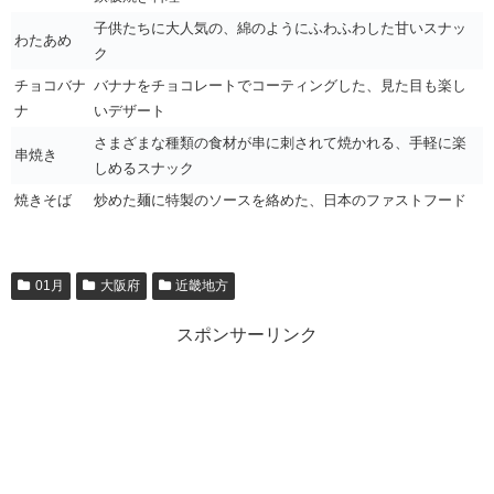
子供たちに大人気の、綿のようにふわふわした甘いスナッ
わたあめ
ク
チョコバナ
バナナをチョコレートでコーティングした、見た目も楽し
ナ
いデザート
さまざまな種類の食材が串に刺されて焼かれる、手軽に楽
串焼き
しめるスナック
焼きそば
炒めた麺に特製のソースを絡めた、日本のファストフード
01月
大阪府
近畿地方
スポンサーリンク