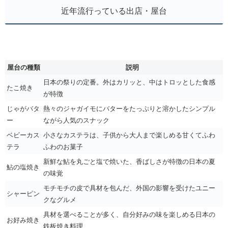
近年流行っている出店・屋台
屋台の種類
説明
日本の祭りの定番。外はカリッと、中はトロッとした食感
たこ焼き
が特徴
じゃがバタ
熱々のジャガイモにバターをたっぷりと溶かしたシンプル
ー
ながら人気のスナック
ベビーカス
小さなカステラは、子供から大人まで楽しめる甘くてふわ
テラ
ふわのお菓子
新鮮な鮎を丸ごと塩で焼いた、香ばしさが特徴の日本の夏
鮎の塩焼き
の味覚
モチモチの皮で具材を包んだ、外国の影響を受けたユニー
シャーピン
クなグルメ
具材を選べることが多く、自分好みの味を楽しめる日本の
お好み焼き
鉄板焼き料理