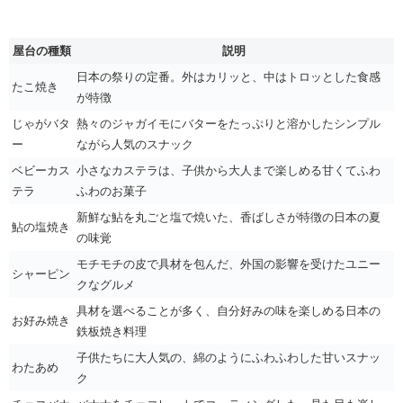
屋台の種類
説明
日本の祭りの定番。外はカリッと、中はトロッとした食感
たこ焼き
が特徴
じゃがバタ
熱々のジャガイモにバターをたっぷりと溶かしたシンプル
ー
ながら人気のスナック
ベビーカス
小さなカステラは、子供から大人まで楽しめる甘くてふわ
テラ
ふわのお菓子
新鮮な鮎を丸ごと塩で焼いた、香ばしさが特徴の日本の夏
鮎の塩焼き
の味覚
モチモチの皮で具材を包んだ、外国の影響を受けたユニー
シャーピン
クなグルメ
具材を選べることが多く、自分好みの味を楽しめる日本の
お好み焼き
鉄板焼き料理
子供たちに大人気の、綿のようにふわふわした甘いスナッ
わたあめ
ク