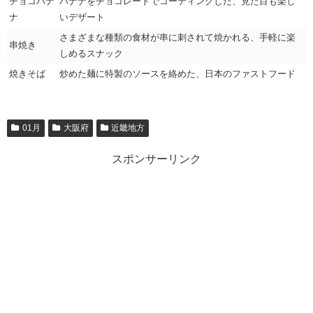
チョコバナ
バナナをチョコレートでコーティングした、見た目も楽し
ナ
いデザート
さまざまな種類の食材が串に刺されて焼かれる、手軽に楽
串焼き
しめるスナック
焼きそば
炒めた麺に特製のソースを絡めた、日本のファストフード
01月
大阪府
近畿地方
スポンサーリンク