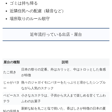
ゴミは持ち帰る
近隣住民への配慮（騒音など）
場所取りのルール順守
近年流行っている出店・屋台
屋台の種類
説明
日本の祭りの定番。外はカリッと、中はトロッとした食感
たこ焼き
が特徴
じゃがバタ
熱々のジャガイモにバターをたっぷりと溶かしたシンプル
ー
ながら人気のスナック
ベビーカス
小さなカステラは、子供から大人まで楽しめる甘くてふわ
テラ
ふわのお菓子
新鮮な鮎を丸ごと塩で焼いた、香ばしさが特徴の日本の夏
鮎の塩焼き