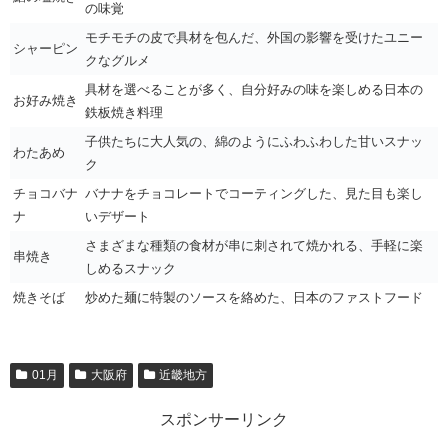
の味覚
モチモチの皮で具材を包んだ、外国の影響を受けたユニー
シャーピン
クなグルメ
具材を選べることが多く、自分好みの味を楽しめる日本の
お好み焼き
鉄板焼き料理
子供たちに大人気の、綿のようにふわふわした甘いスナッ
わたあめ
ク
チョコバナ
バナナをチョコレートでコーティングした、見た目も楽し
ナ
いデザート
さまざまな種類の食材が串に刺されて焼かれる、手軽に楽
串焼き
しめるスナック
焼きそば
炒めた麺に特製のソースを絡めた、日本のファストフード
01月
大阪府
近畿地方
スポンサーリンク