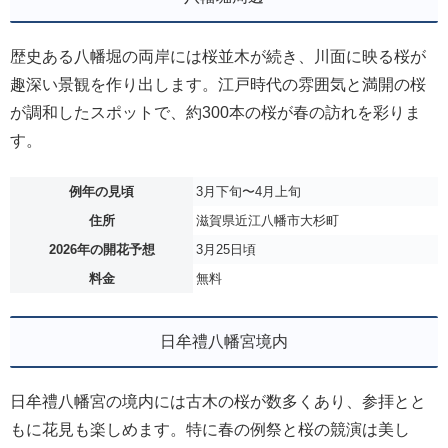
歴史ある八幡堀の両岸には桜並木が続き、川面に映る桜が
趣深い景観を作り出します。江戸時代の雰囲気と満開の桜
が調和したスポットで、約300本の桜が春の訪れを彩りま
す。
例年の見頃
3月下旬〜4月上旬
住所
滋賀県近江八幡市大杉町
2026年の開花予想
3月25日頃
料金
無料
日牟禮八幡宮境内
日牟禮八幡宮の境内には古木の桜が数多くあり、参拝とと
もに花見も楽しめます。特に春の例祭と桜の競演は美し