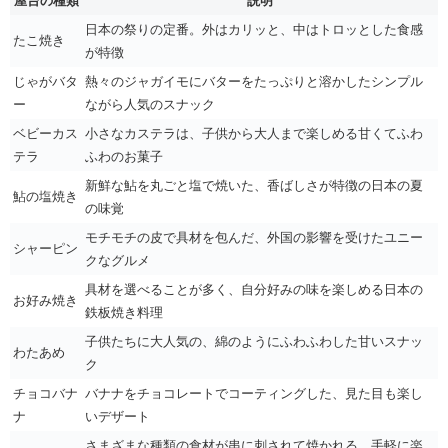
屋台の種類
説明
日本の祭りの定番。外はカリッと、中はトロッとした食感
たこ焼き
が特徴
じゃがバタ
熱々のジャガイモにバターをたっぷりと溶かしたシンプル
ー
ながら人気のスナック
ベビーカス
小さなカステラは、子供から大人まで楽しめる甘くてふわ
テラ
ふわのお菓子
新鮮な鮎を丸ごと塩で焼いた、香ばしさが特徴の日本の夏
鮎の塩焼き
の味覚
モチモチの皮で具材を包んだ、外国の影響を受けたユニー
シャーピン
クなグルメ
具材を選べることが多く、自分好みの味を楽しめる日本の
お好み焼き
鉄板焼き料理
子供たちに大人気の、綿のようにふわふわした甘いスナッ
わたあめ
ク
チョコバナ
バナナをチョコレートでコーティングした、見た目も楽し
ナ
いデザート
さまざまな種類の食材が串に刺されて焼かれる、手軽に楽