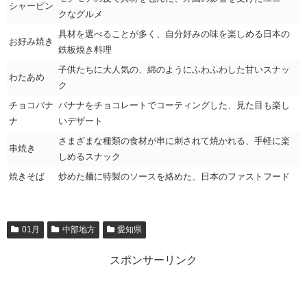
シャーピン
クなグルメ
具材を選べることが多く、自分好みの味を楽しめる日本の
お好み焼き
鉄板焼き料理
子供たちに大人気の、綿のようにふわふわした甘いスナッ
わたあめ
ク
チョコバナ
バナナをチョコレートでコーティングした、見た目も楽し
ナ
いデザート
さまざまな種類の食材が串に刺されて焼かれる、手軽に楽
串焼き
しめるスナック
焼きそば
炒めた麺に特製のソースを絡めた、日本のファストフード
01月
中部地方
愛知県
スポンサーリンク