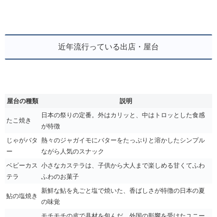
近年流行っている出店・屋台
屋台の種類
説明
日本の祭りの定番。外はカリッと、中はトロッとした食感
たこ焼き
が特徴
じゃがバタ
熱々のジャガイモにバターをたっぷりと溶かしたシンプル
ー
ながら人気のスナック
ベビーカス
小さなカステラは、子供から大人まで楽しめる甘くてふわ
テラ
ふわのお菓子
新鮮な鮎を丸ごと塩で焼いた、香ばしさが特徴の日本の夏
鮎の塩焼き
の味覚
モチモチの皮で具材を包んだ、外国の影響を受けたユニー