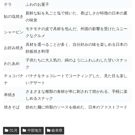
テラ
ふわのお菓子
新鮮な鮎を丸ごと塩で焼いた、香ばしさが特徴の日本の夏
鮎の塩焼き
の味覚
モチモチの皮で具材を包んだ、外国の影響を受けたユニー
シャーピン
クなグルメ
具材を選べることが多く、自分好みの味を楽しめる日本の
お好み焼き
鉄板焼き料理
子供たちに大人気の、綿のようにふわふわした甘いスナッ
わたあめ
ク
チョコバナ
バナナをチョコレートでコーティングした、見た目も楽し
ナ
いデザート
さまざまな種類の食材が串に刺されて焼かれる、手軽に楽
串焼き
しめるスナック
焼きそば
炒めた麺に特製のソースを絡めた、日本のファストフード
01月
中部地方
岐阜県