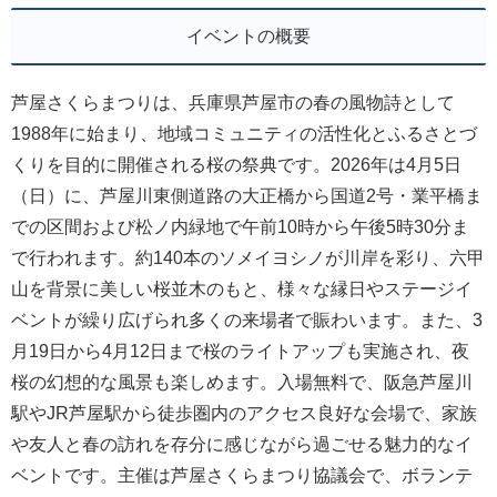
イベントの概要
芦屋さくらまつりは、兵庫県芦屋市の春の風物詩として
1988年に始まり、地域コミュニティの活性化とふるさとづ
くりを目的に開催される桜の祭典です。2026年は4月5日
（日）に、芦屋川東側道路の大正橋から国道2号・業平橋ま
での区間および松ノ内緑地で午前10時から午後5時30分ま
で行われます。約140本のソメイヨシノが川岸を彩り、六甲
山を背景に美しい桜並木のもと、様々な縁日やステージイ
ベントが繰り広げられ多くの来場者で賑わいます。また、3
月19日から4月12日まで桜のライトアップも実施され、夜
桜の幻想的な風景も楽しめます。入場無料で、阪急芦屋川
駅やJR芦屋駅から徒歩圏内のアクセス良好な会場で、家族
や友人と春の訪れを存分に感じながら過ごせる魅力的なイ
ベントです。主催は芦屋さくらまつり協議会で、ボランテ