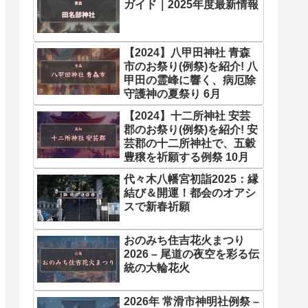
ガイド｜2025年度最新情報
【2024】八甲田神社 青森
市のお祭り(例祭)を紹介! 八
甲田の霊峰に響く、病厄除
守護神の夏祭り 6月
【2024】十二所神社 安芸
郡のお祭り(例祭)を紹介! 安
芸郡の十二所神社で、五穀
豊穣を祈願する例祭 10月
代々木八幡宮初詣2025：縁
結び＆開運！都会のオアシ
スで新春祈願
おのみち住吉花火まつり
2026 – 尾道の夜空を彩る伝
統の大輪花火
2026年 常滑市神明社例祭 –