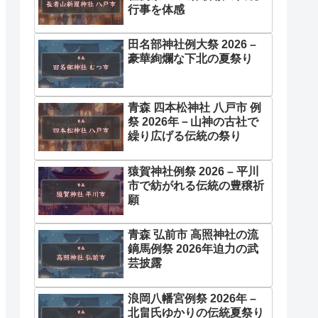
行事を体感
田名部神社例大祭 2026 –
豪華絢爛な下北の夏祭り
青森 四本松神社 八戸市 例
祭 2026年－山神の古社で
繰り広げる伝統の祭り
猿賀神社例祭 2026 – 平川
市で紡がれる伝統の豊穣祈
願
青森 弘前市 高照神社の流
鏑馬例祭 2026年迫力の武
芸披露
浪岡八幡宮例祭 2026年 –
北畠氏ゆかりの伝統夏祭り