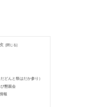
次
くだどんと祭はだか参り）
よび懇親会
情報