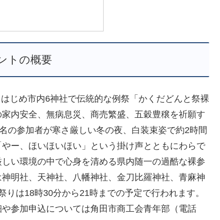
ントの概要
社をはじめ市内6神社で伝統的な例祭「かくだどんと祭裸
の家内安全、無病息災、商売繁盛、五穀豊穣を祈願す
0名の参加者が寒さ厳しい冬の夜、白装束姿で約2時間
「やー、ほいほいほい」という掛け声とともにわらで
厳しい環境の中で心身を清める県内随一の過酷な裸参
は神明社、天神社、八幡神社、金刀比羅神社、青麻神
りは18時30分から21時までの予定で行われます。
細や参加申込については角田市商工会青年部（電話