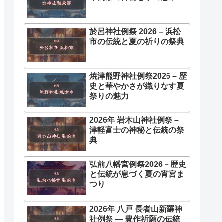
於呂神社例祭 2026 – 浜松
市の伝統と夏の祈りの祭典
焼津熊野神社例祭2026 – 歴
史と華やかさが織りなす夏
祭りの魅力
2026年 岩木山神社例祭 –
津軽富士の神秘と伝統の祭
典
弘前八幡宮例祭2026－歴史
と伝統が息づく夏の宵宮ま
つり
2026年 八戸 長者山新羅神
社例祭 ― 豊作祈願の伝統