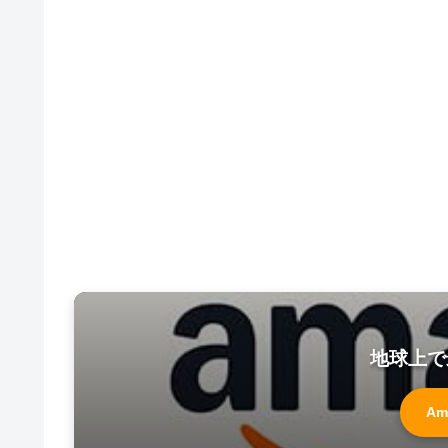
地球上で
Am