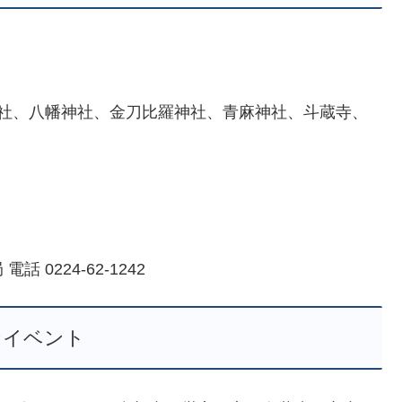
神社、八幡神社、金刀比羅神社、青麻神社、斗蔵寺、
0224-62-1242
なイベント