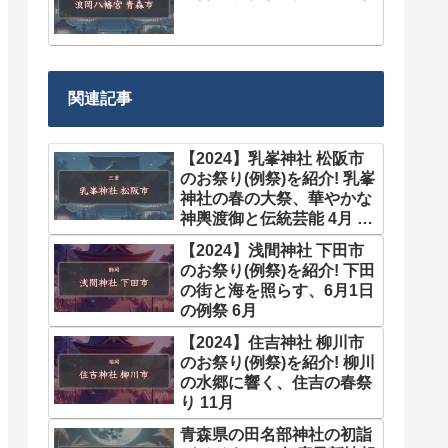
関連記事
【2024】乳峯神社 松阪市
のお祭り(例祭)を紹介! 乳峯
神社の春の大祭、華やかな
神輿渡御と伝統芸能 4月 10
月
【2024】浅間神社 下田市
のお祭り(例祭)を紹介! 下田
の街と海を照らす、6月1日
の例祭 6月
【2024】住吉神社 柳川市
のお祭り(例祭)を紹介! 柳川
の水郷に響く、住吉の春祭
り 11月
青森県の田名部神社の初詣