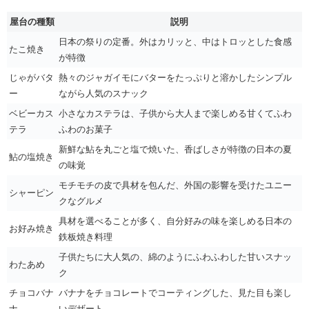
屋台の種類
説明
日本の祭りの定番。外はカリッと、中はトロッとした食感
たこ焼き
が特徴
じゃがバタ
熱々のジャガイモにバターをたっぷりと溶かしたシンプル
ー
ながら人気のスナック
ベビーカス
小さなカステラは、子供から大人まで楽しめる甘くてふわ
テラ
ふわのお菓子
新鮮な鮎を丸ごと塩で焼いた、香ばしさが特徴の日本の夏
鮎の塩焼き
の味覚
モチモチの皮で具材を包んだ、外国の影響を受けたユニー
シャーピン
クなグルメ
具材を選べることが多く、自分好みの味を楽しめる日本の
お好み焼き
鉄板焼き料理
子供たちに大人気の、綿のようにふわふわした甘いスナッ
わたあめ
ク
チョコバナ
バナナをチョコレートでコーティングした、見た目も楽し
ナ
いデザート