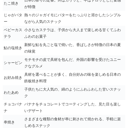
日本の祭りの定番。外はカリッと、中はトロッとした食感
たこ焼き
が特徴
じゃがバタ
熱々のジャガイモにバターをたっぷりと溶かしたシンプル
ー
ながら人気のスナック
ベビーカス
小さなカステラは、子供から大人まで楽しめる甘くてふわ
テラ
ふわのお菓子
新鮮な鮎を丸ごと塩で焼いた、香ばしさが特徴の日本の夏
鮎の塩焼き
の味覚
モチモチの皮で具材を包んだ、外国の影響を受けたユニー
シャーピン
クなグルメ
具材を選べることが多く、自分好みの味を楽しめる日本の
お好み焼き
鉄板焼き料理
子供たちに大人気の、綿のようにふわふわした甘いスナッ
わたあめ
ク
チョコバナ
バナナをチョコレートでコーティングした、見た目も楽し
ナ
いデザート
さまざまな種類の食材が串に刺されて焼かれる、手軽に楽
串焼き
しめるスナック