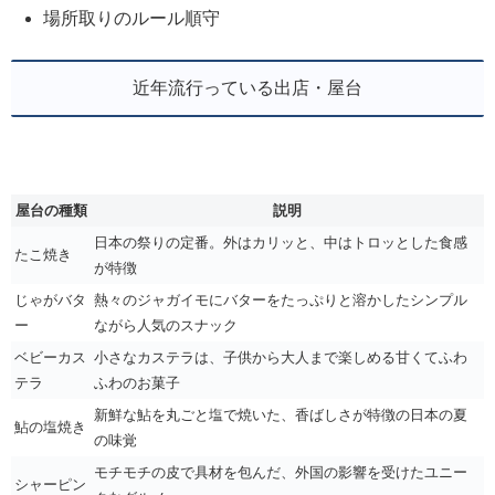
場所取りのルール順守
近年流行っている出店・屋台
屋台の種類
説明
日本の祭りの定番。外はカリッと、中はトロッとした食感
たこ焼き
が特徴
じゃがバタ
熱々のジャガイモにバターをたっぷりと溶かしたシンプル
ー
ながら人気のスナック
ベビーカス
小さなカステラは、子供から大人まで楽しめる甘くてふわ
テラ
ふわのお菓子
新鮮な鮎を丸ごと塩で焼いた、香ばしさが特徴の日本の夏
鮎の塩焼き
の味覚
モチモチの皮で具材を包んだ、外国の影響を受けたユニー
シャーピン