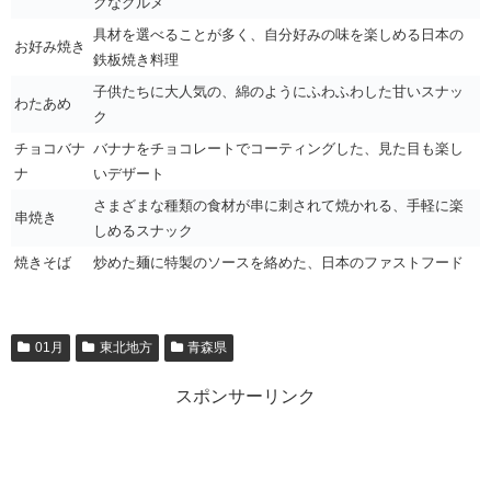
クなグルメ
具材を選べることが多く、自分好みの味を楽しめる日本の
お好み焼き
鉄板焼き料理
子供たちに大人気の、綿のようにふわふわした甘いスナッ
わたあめ
ク
チョコバナ
バナナをチョコレートでコーティングした、見た目も楽し
ナ
いデザート
さまざまな種類の食材が串に刺されて焼かれる、手軽に楽
串焼き
しめるスナック
焼きそば
炒めた麺に特製のソースを絡めた、日本のファストフード
01月
東北地方
青森県
スポンサーリンク