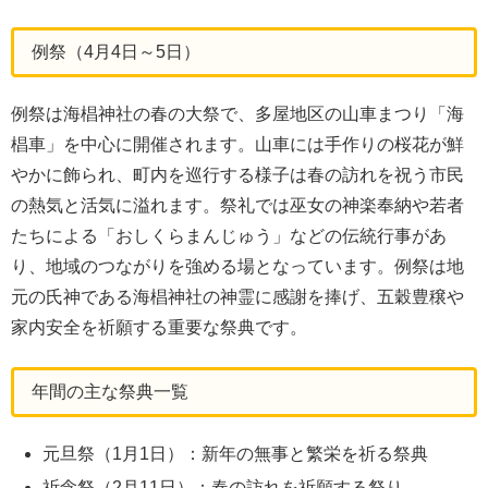
例祭（4月4日～5日）
例祭は海椙神社の春の大祭で、多屋地区の山車まつり「海
椙車」を中心に開催されます。山車には手作りの桜花が鮮
やかに飾られ、町内を巡行する様子は春の訪れを祝う市民
の熱気と活気に溢れます。祭礼では巫女の神楽奉納や若者
たちによる「おしくらまんじゅう」などの伝統行事があ
り、地域のつながりを強める場となっています。例祭は地
元の氏神である海椙神社の神霊に感謝を捧げ、五穀豊穣や
家内安全を祈願する重要な祭典です。
年間の主な祭典一覧
元旦祭（1月1日）：新年の無事と繁栄を祈る祭典
祈念祭（2月11日）：春の訪れを祈願する祭り