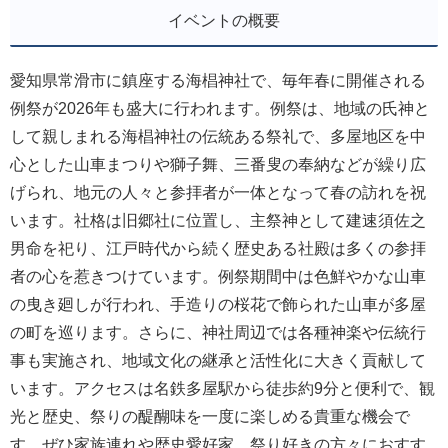
イベントの概要
愛知県常滑市に鎮座する海椙神社で、毎年春に開催される
例祭が2026年も盛大に行われます。例祭は、地域の氏神と
して親しまれる海椙神社の伝統ある祭礼で、多屋地区を中
心とした山車まつりや獅子舞、三番叟の奉納などが繰り広
げられ、地元の人々と参拝者が一体となって春の訪れを祝
います。社格は旧郷社に位置し、主祭神として建速須佐之
男命を祀り、江戸時代から続く歴史ある社殿は多くの参拝
者の心を惹きつけています。例祭期間中は色鮮やかな山車
の曳き廻しが行われ、手造りの桜花で飾られた山車が多屋
の町を巡ります。さらに、神社周辺では各種神楽や伝統行
事も実施され、地域文化の継承と活性化に大きく貢献して
います。アクセスは名鉄多屋駅から徒歩約9分と便利で、観
光と歴史、祭りの醍醐味を一度に楽しめる貴重な機会で
す。ぜひ家族連れや歴史愛好家、祭り好きの方々におすす