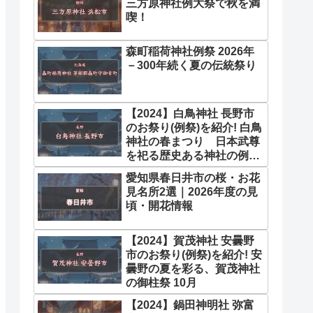
三方原神社例大祭で秋を満
喫！
森町稲荷神社例祭 2026年
－300年続く夏の伝統祭り
【2024】白鳥神社 長野市
のお祭り(例祭)を紹介! 白鳥
神社の春まつり 日本武尊
を祀る歴史ある神社の例大
祭 4月
愛知県春日井市の桜・お花
見名所2選｜2026年度の見
頃・開花情報
【2024】賀茂神社 安曇野
市のお祭り(例祭)を紹介! 安
曇野の夏を彩る、賀茂神社
の御柱祭 10月
【2024】鍋田神明社 弥富