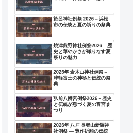
於呂神社例祭 2026 – 浜松
市の伝統と夏の祈りの祭典
焼津熊野神社例祭2026 – 歴
史と華やかさが織りなす夏
祭りの魅力
2026年 岩木山神社例祭 –
津軽富士の神秘と伝統の祭
典
弘前八幡宮例祭2026－歴史
と伝統が息づく夏の宵宮ま
つり
2026年 八戸 長者山新羅神
社例祭 ― 豊作祈願の伝統