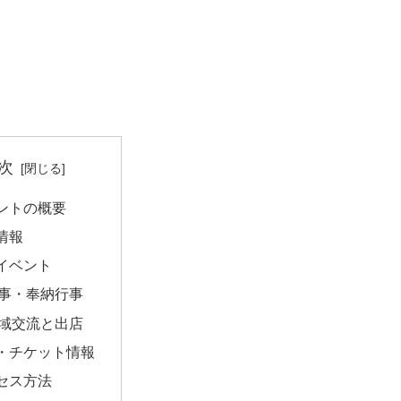
次
ントの概要
情報
イベント
事・奉納行事
域交流と出店
・チケット情報
セス方法