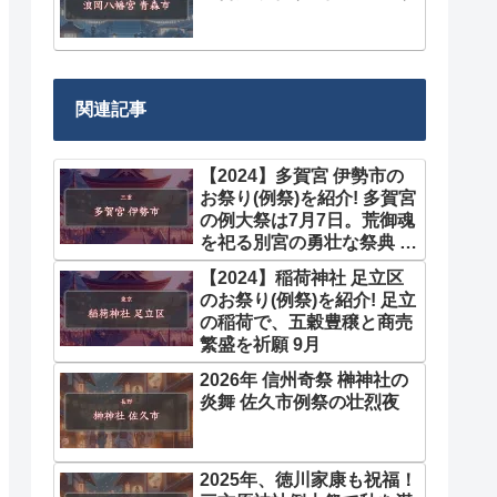
関連記事
【2024】多賀宮 伊勢市の
お祭り(例祭)を紹介! 多賀宮
の例大祭は7月7日。荒御魂
を祀る別宮の勇壮な祭典 7
月
【2024】稲荷神社 足立区
のお祭り(例祭)を紹介! 足立
の稲荷で、五穀豊穣と商売
繁盛を祈願 9月
2026年 信州奇祭 榊神社の
炎舞 佐久市例祭の壮烈夜
2025年、徳川家康も祝福！