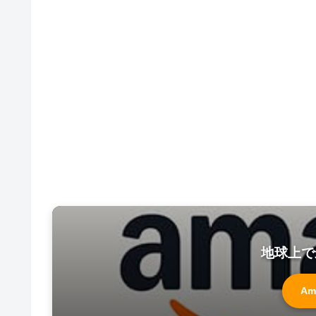
地球上で
Am