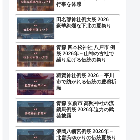
行事を体感
田名部神社例大祭 2026 –
豪華絢爛な下北の夏祭り
青森 四本松神社 八戸市 例
祭 2026年－山神の古社で
繰り広げる伝統の祭り
猿賀神社例祭 2026 – 平川
市で紡がれる伝統の豊穣祈
願
青森 弘前市 高照神社の流
鏑馬例祭 2026年迫力の武
芸披露
浪岡八幡宮例祭 2026年 –
北畠氏ゆかりの伝統夏祭り