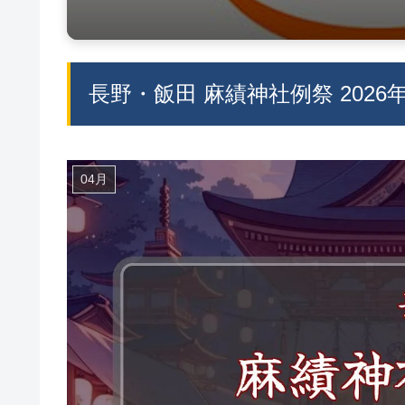
長野・飯田 麻績神社例祭 202
04月