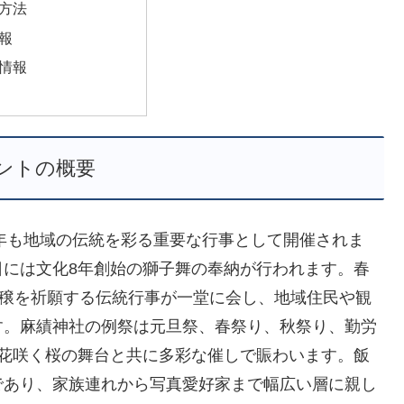
方法
報
情報
ントの概要
6年も地域の伝統を彩る重要な行事として開催されま
日には文化8年創始の獅子舞の奉納が行われます。春
豊穣を祈願する伝統行事が一堂に会し、地域住民や観
す。麻績神社の例祭は元旦祭、春祭り、秋祭り、勤労
は花咲く桜の舞台と共に多彩な催しで賑わいます。飯
であり、家族連れから写真愛好家まで幅広い層に親し