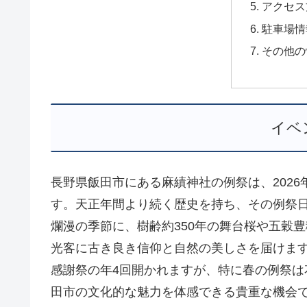
アクセス
駐車場情
その他の
イベ
長野県飯田市にある麻績神社の例祭は、202
す。天正年間より続く歴史を持ち、その例祭
爛漫の季節に、樹齢約350年の舞台桜や五穀
光客に古き良き信仰と自然の美しさを届けま
感謝祭の年4回開かれますが、特に春の例祭
田市の文化的な魅力を体感できる貴重な機会