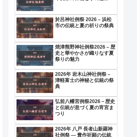
於呂神社例祭 2026 – 浜松
市の伝統と夏の祈りの祭典
焼津熊野神社例祭2026 – 歴
史と華やかさが織りなす夏
祭りの魅力
2026年 岩木山神社例祭 –
津軽富士の神秘と伝統の祭
典
弘前八幡宮例祭2026－歴史
と伝統が息づく夏の宵宮ま
つり
2026年 八戸 長者山新羅神
社例祭 ― 豊作祈願の伝統