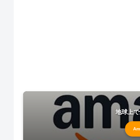
地球上で
Am