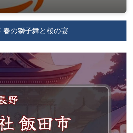
6年 春の獅子舞と桜の宴