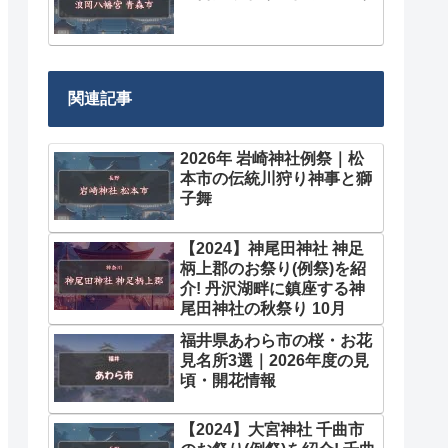
関連記事
2026年 岩崎神社例祭｜松
本市の伝統川狩り神事と獅
子舞
【2024】神尾田神社 神足
柄上郡のお祭り(例祭)を紹
介! 丹沢湖畔に鎮座する神
尾田神社の秋祭り 10月
福井県あわら市の桜・お花
見名所3選｜2026年度の見
頃・開花情報
【2024】大宮神社 千曲市