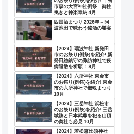
のお祭り(例祭)を紹介! 千曲
市森の大宮神社例祭 御柱
曳きと神楽奉納 4月
四国酒まつり 2026年 – 阿
波池田で味わう銘酒の饗宴
【2024】瑞波神社 新発田
市のお祭り(例祭)を紹介! 新
発田総鎮守の諏訪神社で疫
病退散を祈願！ 8月
【2024】六所神社 東金市
のお祭り(例祭)を紹介! 東金
市の六所神社で櫛魂まつり
10月
【2024】三岳神社 浜松市
のお祭り(例祭)を紹介! 三岳
城跡と日本武尊を祀る山頂
の奥社も必見 10月
【2024】若松恵比須神社