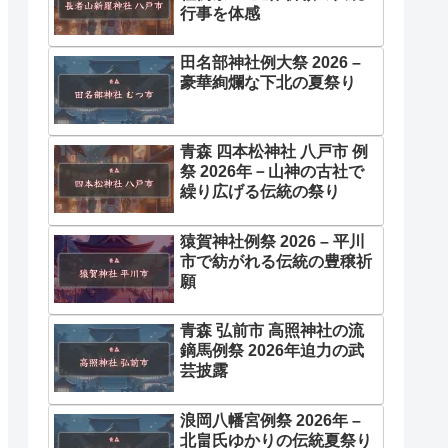
行事を体感
田名部神社例大祭 2026 –
豪華絢爛な下北の夏祭り
青森 四本松神社 八戸市 例
祭 2026年－山神の古社で
繰り広げる伝統の祭り
猿賀神社例祭 2026 – 平川
市で紡がれる伝統の豊穣祈
願
青森 弘前市 高照神社の流
鏑馬例祭 2026年迫力の武
芸披露
浪岡八幡宮例祭 2026年 –
北畠氏ゆかりの伝統夏祭り