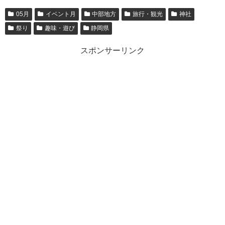
05月
イベント月
中部地方
旅行・観光
神社
祭り
趣味・遊び
静岡県
スポンサーリンク