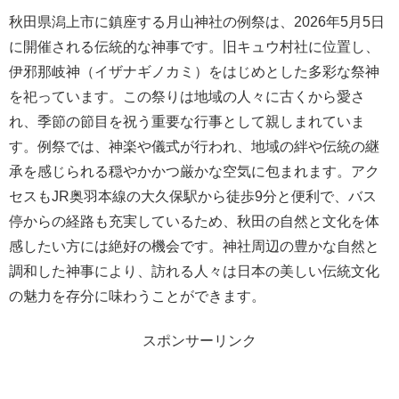
秋田県潟上市に鎮座する月山神社の例祭は、2026年5月5日
に開催される伝統的な神事です。旧キュウ村社に位置し、
伊邪那岐神（イザナギノカミ）をはじめとした多彩な祭神
を祀っています。この祭りは地域の人々に古くから愛さ
れ、季節の節目を祝う重要な行事として親しまれていま
す。例祭では、神楽や儀式が行われ、地域の絆や伝統の継
承を感じられる穏やかかつ厳かな空気に包まれます。アク
セスもJR奥羽本線の大久保駅から徒歩9分と便利で、バス
停からの経路も充実しているため、秋田の自然と文化を体
感したい方には絶好の機会です。神社周辺の豊かな自然と
調和した神事により、訪れる人々は日本の美しい伝統文化
の魅力を存分に味わうことができます。
スポンサーリンク