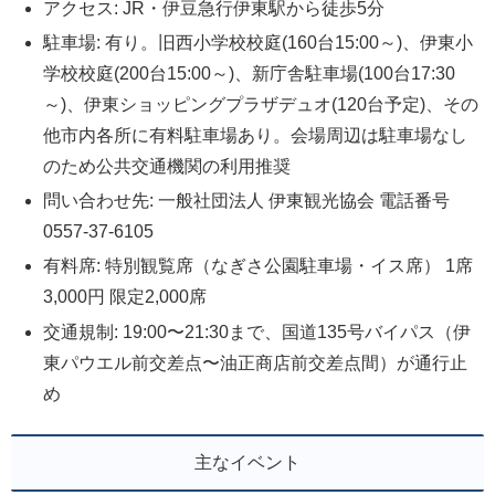
アクセス: JR・伊豆急行伊東駅から徒歩5分
駐車場: 有り。旧西小学校校庭(160台15:00～)、伊東小
学校校庭(200台15:00～)、新庁舎駐車場(100台17:30
～)、伊東ショッピングプラザデュオ(120台予定)、その
他市内各所に有料駐車場あり。会場周辺は駐車場なし
のため公共交通機関の利用推奨
問い合わせ先: 一般社団法人 伊東観光協会 電話番号
0557-37-6105
有料席: 特別観覧席（なぎさ公園駐車場・イス席） 1席
3,000円 限定2,000席
交通規制: 19:00〜21:30まで、国道135号バイパス（伊
東パウエル前交差点〜油正商店前交差点間）が通行止
め
主なイベント