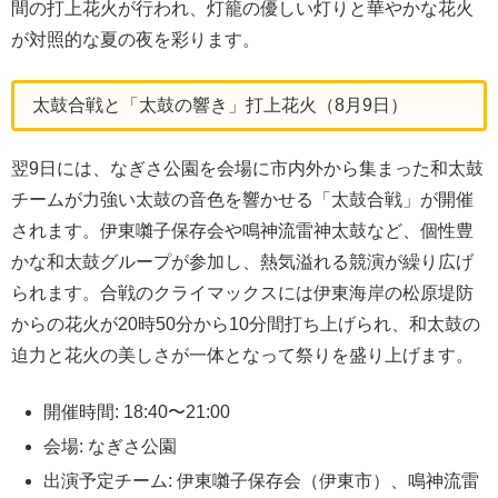
間の打上花火が行われ、灯籠の優しい灯りと華やかな花火
が対照的な夏の夜を彩ります。
太鼓合戦と「太鼓の響き」打上花火（8月9日）
翌9日には、なぎさ公園を会場に市内外から集まった和太鼓
チームが力強い太鼓の音色を響かせる「太鼓合戦」が開催
されます。伊東囃子保存会や鳴神流雷神太鼓など、個性豊
かな和太鼓グループが参加し、熱気溢れる競演が繰り広げ
られます。合戦のクライマックスには伊東海岸の松原堤防
からの花火が20時50分から10分間打ち上げられ、和太鼓の
迫力と花火の美しさが一体となって祭りを盛り上げます。
開催時間: 18:40〜21:00
会場: なぎさ公園
出演予定チーム: 伊東囃子保存会（伊東市）、鳴神流雷