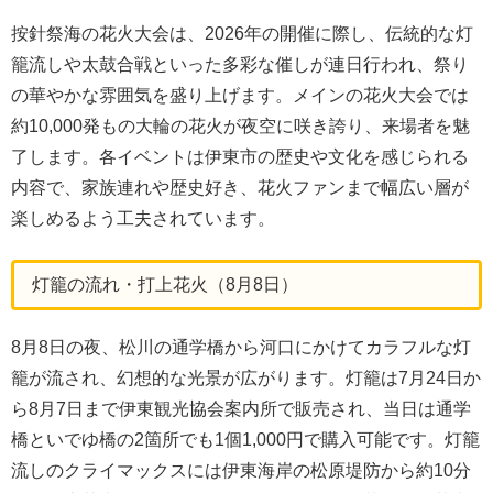
按針祭海の花火大会は、2026年の開催に際し、伝統的な灯
籠流しや太鼓合戦といった多彩な催しが連日行われ、祭り
の華やかな雰囲気を盛り上げます。メインの花火大会では
約10,000発もの大輪の花火が夜空に咲き誇り、来場者を魅
了します。各イベントは伊東市の歴史や文化を感じられる
内容で、家族連れや歴史好き、花火ファンまで幅広い層が
楽しめるよう工夫されています。
灯籠の流れ・打上花火（8月8日）
8月8日の夜、松川の通学橋から河口にかけてカラフルな灯
籠が流され、幻想的な光景が広がります。灯籠は7月24日か
ら8月7日まで伊東観光協会案内所で販売され、当日は通学
橋といでゆ橋の2箇所でも1個1,000円で購入可能です。灯籠
流しのクライマックスには伊東海岸の松原堤防から約10分