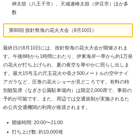
神太鼓（八王子市）、天城連峰太鼓（伊豆市）ほか多
数
第80回 按針祭海の花火大会（8月10日）
最終日の8月10日には、按針祭海の花火大会が開催されま
す。午後8時から1時間にわたり、伊東海岸一帯から約1万発
の花火が打ち上げられ、夏の夜空を華やかに照らし出しま
す。最大15号玉の尺玉花火や長さ500メートルの空中ナイ
アガラなど、圧巻の花火ショーが見どころです。有料の特
別観覧席（なぎさ公園駐車場内）は限定2,000席で、事前の
予約が可能です。また、周辺では交通規制が実施されるた
め公共交通機関の利用が推奨されます。
開催時間: 20:00〜21:00
打ち上げ数: 約10,000発