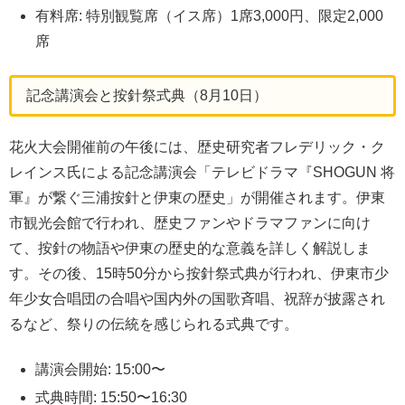
有料席: 特別観覧席（イス席）1席3,000円、限定2,000
席
記念講演会と按針祭式典（8月10日）
花火大会開催前の午後には、歴史研究者フレデリック・ク
レインス氏による記念講演会「テレビドラマ『SHOGUN 将
軍』が繋ぐ三浦按針と伊東の歴史」が開催されます。伊東
市観光会館で行われ、歴史ファンやドラマファンに向け
て、按針の物語や伊東の歴史的な意義を詳しく解説しま
す。その後、15時50分から按針祭式典が行われ、伊東市少
年少女合唱団の合唱や国内外の国歌斉唱、祝辞が披露され
るなど、祭りの伝統を感じられる式典です。
講演会開始: 15:00〜
式典時間: 15:50〜16:30