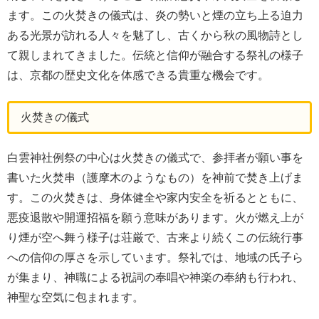
ます。この火焚きの儀式は、炎の勢いと煙の立ち上る迫力
ある光景が訪れる人々を魅了し、古くから秋の風物詩とし
て親しまれてきました。伝統と信仰が融合する祭礼の様子
は、京都の歴史文化を体感できる貴重な機会です。
火焚きの儀式
白雲神社例祭の中心は火焚きの儀式で、参拝者が願い事を
書いた火焚串（護摩木のようなもの）を神前で焚き上げま
す。この火焚きは、身体健全や家内安全を祈るとともに、
悪疫退散や開運招福を願う意味があります。火が燃え上が
り煙が空へ舞う様子は荘厳で、古来より続くこの伝統行事
への信仰の厚さを示しています。祭礼では、地域の氏子ら
が集まり、神職による祝詞の奉唱や神楽の奉納も行われ、
神聖な空気に包まれます。