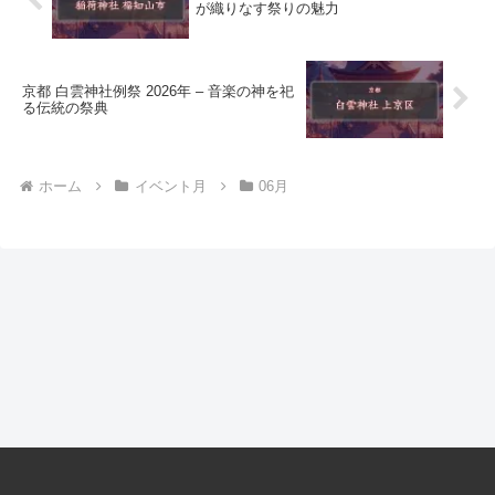
が織りなす祭りの魅力
京都 白雲神社例祭 2026年 – 音楽の神を祀
る伝統の祭典
ホーム
イベント月
06月