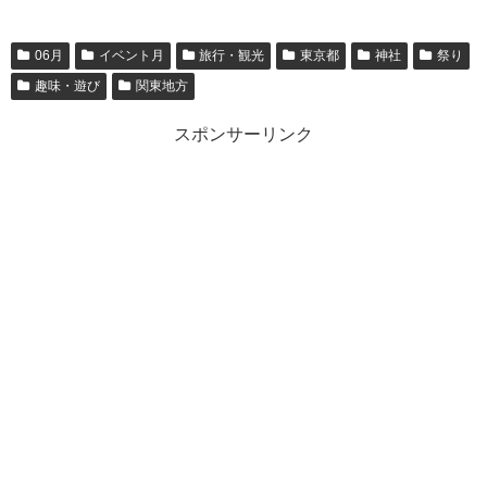
06月
イベント月
旅行・観光
東京都
神社
祭り
趣味・遊び
関東地方
スポンサーリンク