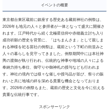
イベントの概要
東京都台東区蔵前に鎮座する歴史ある藏前神社の例祭は、
2026年も地元の人々と参拝者が一体となって盛大に開催さ
れます。江戸時代から続く北極星信仰や赤穂義士討ち入り
成功祈願の歴史を背景に、「はちまんさま」として親しま
れる神様を祀る當社の例祭は、蔵前という下町の街並みと
人々の暮らしを見守ってきました。例祭期間中には本社神
輿の渡御が執り行われ、伝統的な神事や地域の人々による
奉納力持ち奉仕、御守りや御神札の授与なども行われま
す。神社の境内では様々な催しや授与品が並び、祭りの賑
わいと共に地域の絆を深める貴重な機会となっておりま
す。2026年の例祭もまた、蔵前の歴史と文化を今に伝える
貴重な伝統行事です。
スポンサーリンク