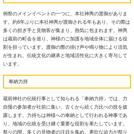
例祭のメインイベントの一つに、本社神輿の渡御がありま
す。約6年ぶりに本社神輿が渡御される年もあり、その際は
多くの担ぎ手と見物客が集まり、熱気に包まれます。神輿
は蔵前の町会を巡り、神様のご加護を地域全体に届ける役
割を担っています。渡御の際の掛け声や鳴り物により活気
が生まれ、伝統文化の継承と地域活性化に大きく寄与して
います。
奉納力持
蔵前神社の伝統行事として知られる「奉納力持」では、力
自慢の参加者が社前に集い、古くから続く力比べの技を披
露します。力持ちは神様への奉納として行われる神事であ
り、地域の伝統を受け継ぐ重要な役割を果たしています。
祭りの間、多くの見物者の注目を集め、勇壮な迫力が祭り