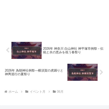
2026年 神奈川 白山神社 神平塚市例祭－伝
統と水の恵みを祝う春祭り
2026年 為朝神社例祭―横須賀の虎踊りと
神輿巡行の夏祭り
ホーム
イベント月
06月