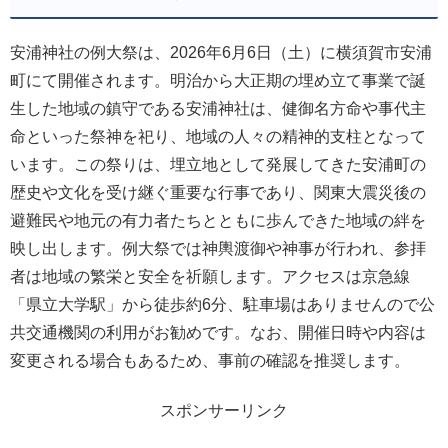
安浦神社の例大祭は、2026年6月6日（土）に横須賀市安浦
町にて開催されます。明治から大正期の埋め立て事業で誕
生した地域の鎮守である安浦神社は、健御名方命や事代主
命といった祭神を祀り、地域の人々の精神的支柱となって
います。この祭りは、埋立地として発展してきた安浦町の
歴史や文化を受け継ぐ重要な行事であり、関東大震災後の
避難民や地元の有力者たちとともに歩んできた地域の絆を
映し出します。例大祭では神輿渡御や神事が行われ、参拝
者は地域の繁栄と安全を祈願します。アクセスは京急線
「県立大学駅」から徒歩約6分、駐車場はありませんので公
共交通機関の利用がお勧めです。なお、開催日時や内容は
変更される場合もあるため、事前の確認を推奨します。
スポンサーリンク