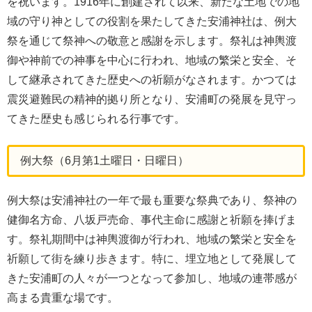
を祝います。1916年に創建されて以来、新たな土地での地
域の守り神としての役割を果たしてきた安浦神社は、例大
祭を通じて祭神への敬意と感謝を示します。祭礼は神輿渡
御や神前での神事を中心に行われ、地域の繁栄と安全、そ
して継承されてきた歴史への祈願がなされます。かつては
震災避難民の精神的拠り所となり、安浦町の発展を見守っ
てきた歴史も感じられる行事です。
例大祭（6月第1土曜日・日曜日）
例大祭は安浦神社の一年で最も重要な祭典であり、祭神の
健御名方命、八坂戸売命、事代主命に感謝と祈願を捧げま
す。祭礼期間中は神輿渡御が行われ、地域の繁栄と安全を
祈願して街を練り歩きます。特に、埋立地として発展して
きた安浦町の人々が一つとなって参加し、地域の連帯感が
高まる貴重な場です。