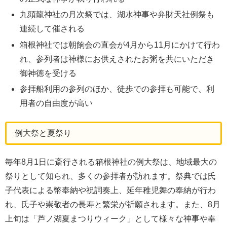
九頭龍神社の月次祭では、湖水神事や弁財天社例祭も
連続して催される
箱根神社では朝餉会の直会が4月から11月にかけて行わ
れ、参列者は神様にお供えされたお粥を共にいただき
御神徳を受ける
参拝船利用の参列のほか、徒歩での参拝も可能で、利
用者の自由度が高い
例大祭と夏祭り
毎年8月1日に斎行される箱根神社の例大祭は、地域最大の
祭りとして知られ、多くの参拝者が訪れます。祭典では氏
子代表による幣奉納や祝詞奏上、延年稚児舞の奉納が行わ
れ、氏子や崇敬者の長寿と繁栄が祈願されます。また、8月
上旬は「芦ノ湖夏まつりウィーク」として様々な神事や奉