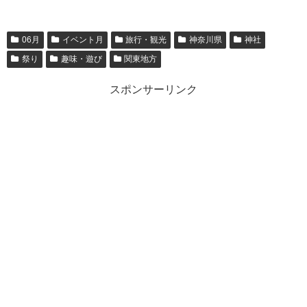
06月
イベント月
旅行・観光
神奈川県
神社
祭り
趣味・遊び
関東地方
スポンサーリンク