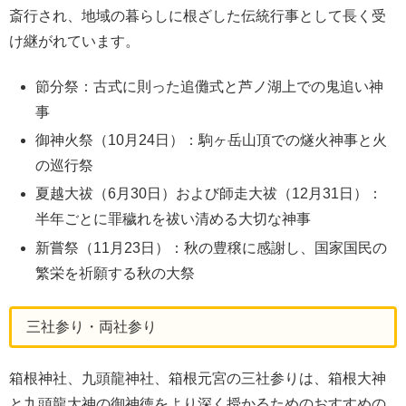
斎行され、地域の暮らしに根ざした伝統行事として長く受
け継がれています。
節分祭：古式に則った追儺式と芦ノ湖上での鬼追い神
事
御神火祭（10月24日）：駒ヶ岳山頂での燧火神事と火
の巡行祭
夏越大祓（6月30日）および師走大祓（12月31日）：
半年ごとに罪穢れを祓い清める大切な神事
新嘗祭（11月23日）：秋の豊穣に感謝し、国家国民の
繁栄を祈願する秋の大祭
三社参り・両社参り
箱根神社、九頭龍神社、箱根元宮の三社参りは、箱根大神
と九頭龍大神の御神徳をより深く授かるためのおすすめの