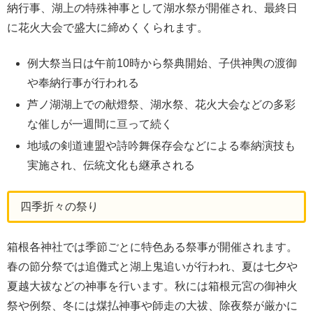
納行事、湖上の特殊神事として湖水祭が開催され、最終日
に花火大会で盛大に締めくくられます。
例大祭当日は午前10時から祭典開始、子供神輿の渡御
や奉納行事が行われる
芦ノ湖湖上での献燈祭、湖水祭、花火大会などの多彩
な催しが一週間に亘って続く
地域の剣道連盟や詩吟舞保存会などによる奉納演技も
実施され、伝統文化も継承される
四季折々の祭り
箱根各神社では季節ごとに特色ある祭事が開催されます。
春の節分祭では追儺式と湖上鬼追いが行われ、夏は七夕や
夏越大祓などの神事を行います。秋には箱根元宮の御神火
祭や例祭、冬には煤払神事や師走の大祓、除夜祭が厳かに