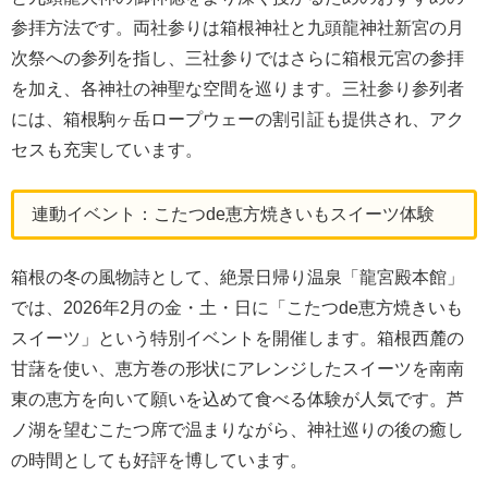
参拝方法です。両社参りは箱根神社と九頭龍神社新宮の月
次祭への参列を指し、三社参りではさらに箱根元宮の参拝
を加え、各神社の神聖な空間を巡ります。三社参り参列者
には、箱根駒ヶ岳ロープウェーの割引証も提供され、アク
セスも充実しています。
連動イベント：こたつde恵方焼きいもスイーツ体験
箱根の冬の風物詩として、絶景日帰り温泉「龍宮殿本館」
では、2026年2月の金・土・日に「こたつde恵方焼きいも
スイーツ」という特別イベントを開催します。箱根西麓の
甘藷を使い、恵方巻の形状にアレンジしたスイーツを南南
東の恵方を向いて願いを込めて食べる体験が人気です。芦
ノ湖を望むこたつ席で温まりながら、神社巡りの後の癒し
の時間としても好評を博しています。