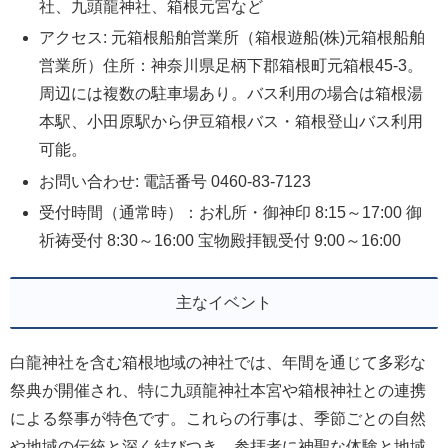
社、九頭龍神社、箱根元宮など
アクセス: 元箱根船舶営業所（箱根遊船(株)元箱根船舶
営業所）住所：神奈川県足柄下郡箱根町元箱根45-3。
周辺には複数の駐車場あり。バス利用の場合は箱根湯
本駅、小田原駅から伊豆箱根バス・箱根登山バス利用
可能。
お問い合わせ: 電話番号 0460-83-7123
受付時間（通常時）：お札所・御神印 8:15～17:00 御
祈祷受付 8:30～16:00 宝物殿拝観受付 9:00～16:00
主なイベント
白龍神社を含む箱根地域の神社では、年間を通じて多彩な
祭典が開催され、特に九頭龍神社本宮や箱根神社との連携
による祭事が特色です。これらの行事は、季節ごとの自然
や地域の伝統と深く結びつき、参拝者に神聖な体験と地域