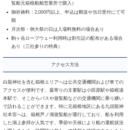
覧船元箱根船舶営業所で購入）
御祈祷料：2,000円以上、申込は郵送や当日受付にて可
能
月次祭・例大祭の日は入場料無料の場合あり
駒ヶ岳ロープウェー利用時は割引証の配布がある場合
あり（三社参りの特典）
アクセス方法
白龍神社を含む箱根エリアへは公共交通機関および車での
アクセスが便利です。最寄りの主要駅は小田原駅や箱根湯
本駅で、そこからバスや遊覧船などの交通機関に乗り継い
で訪れることができます。特に元箱根地区にある九頭龍神
社本宮へは、箱根芦ノ湖遊覧船が運行しており、船を利用
した湖上参拝が人気です。季節や天候により船の運航状況