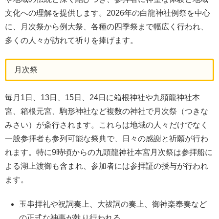
文化への理解を提供します。2026年の白龍神社例祭を中心
に、月次祭から例大祭、各種の四季祭まで幅広く行われ、
多くの人々が訪れて祈りを捧げます。
月次祭
毎月1日、13日、15日、24日に箱根神社や九頭龍神社本
宮、箱根元宮、駒形神社など複数の神社で月次祭（つきな
みさい）が斎行されます。これらは地域の人々だけでなく
一般参拝者も参列可能な祭典で、日々の感謝と祈願が行わ
れます。特に9時頃からの九頭龍神社本宮月次祭は参拝船に
よる湖上渡御も含まれ、参加者には参拝証の授与が行われ
ます。
玉串拝礼や祝詞奏上、大祓詞の奏上、御神楽奉奏など
の正式な神事が執り行われる