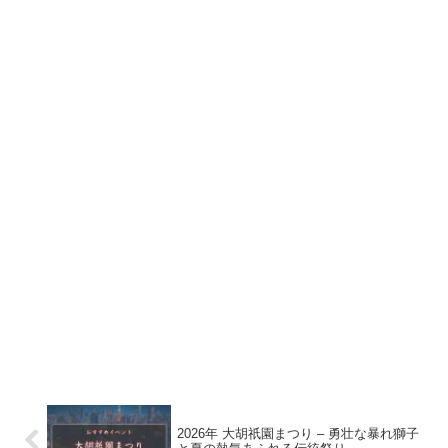
2026年 大胡祇園まつり – 勇壮な暴れ獅子