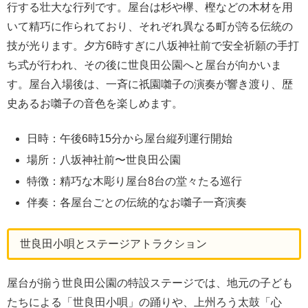
行する壮大な行列です。屋台は杉や欅、樫などの木材を用
いて精巧に作られており、それぞれ異なる町が誇る伝統の
技が光ります。夕方6時すぎに八坂神社前で安全祈願の手打
ち式が行われ、その後に世良田公園へと屋台が向かいま
す。屋台入場後は、一斉に祇園囃子の演奏が響き渡り、歴
史あるお囃子の音色を楽しめます。
日時：午後6時15分から屋台縦列運行開始
場所：八坂神社前〜世良田公園
特徴：精巧な木彫り屋台8台の堂々たる巡行
伴奏：各屋台ごとの伝統的なお囃子一斉演奏
世良田小唄とステージアトラクション
屋台が揃う世良田公園の特設ステージでは、地元の子ども
たちによる「世良田小唄」の踊りや、上州ろう太鼓「心