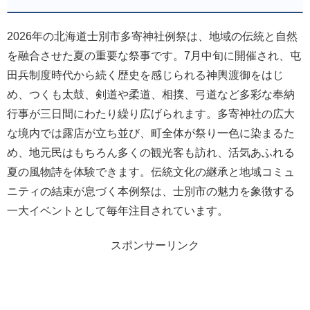
2026年の北海道士別市多寄神社例祭は、地域の伝統と自然
を融合させた夏の重要な祭事です。7月中旬に開催され、屯
田兵制度時代から続く歴史を感じられる神輿渡御をはじ
め、つくも太鼓、剣道や柔道、相撲、弓道など多彩な奉納
行事が三日間にわたり繰り広げられます。多寄神社の広大
な境内では露店が立ち並び、町全体が祭り一色に染まるた
め、地元民はもちろん多くの観光客も訪れ、活気あふれる
夏の風物詩を体験できます。伝統文化の継承と地域コミュ
ニティの結束が息づく本例祭は、士別市の魅力を象徴する
一大イベントとして毎年注目されています。
スポンサーリンク