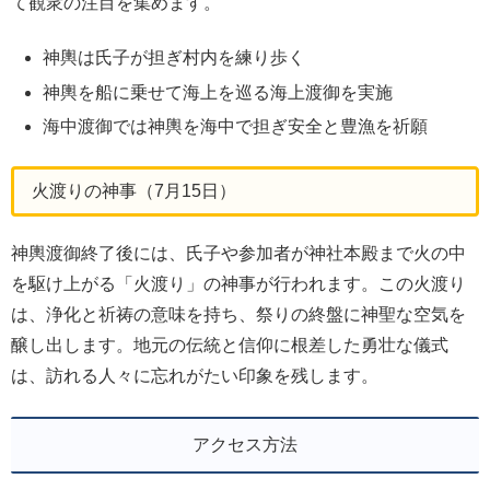
て観衆の注目を集めます。
神輿は氏子が担ぎ村内を練り歩く
神輿を船に乗せて海上を巡る海上渡御を実施
海中渡御では神輿を海中で担ぎ安全と豊漁を祈願
火渡りの神事（7月15日）
神輿渡御終了後には、氏子や参加者が神社本殿まで火の中
を駆け上がる「火渡り」の神事が行われます。この火渡り
は、浄化と祈祷の意味を持ち、祭りの終盤に神聖な空気を
醸し出します。地元の伝統と信仰に根差した勇壮な儀式
は、訪れる人々に忘れがたい印象を残します。
アクセス方法