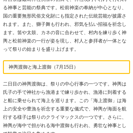
る神事と芸能の祭典です。松前神楽の奉納が中心となり、
国の重要無形民俗文化財にも指定された伝統芸能が披露さ
れます。また、獅子舞も行われ、邪気を払い招福を祈念し
ます。笛や太鼓、カネの音に合わせて、村内を練り歩く神
輿と松前神楽の一行が姿を現し、村人と参拝者が一体とな
って祭りの始まりを盛り上げます。
神輿渡御と海上渡御（7月15日）
二日目の神輿渡御は、祭りの中心行事の一つです。神輿は
氏子の手で神社から漁港まで練り歩かれ、漁港に到着する
と船に乗せられて海上を巡ります。この「海上渡御」は海
上の安全や豊漁を祈念する重要な儀式で、神輿が海面を航
行する様子は祭りのクライマックスの一つです。さらに、
神輿が海中で担がれる海中渡御も行われ、勇壮な神事とし