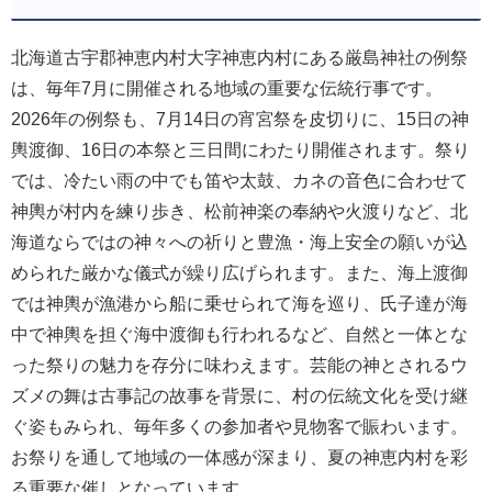
北海道古宇郡神恵内村大字神恵内村にある厳島神社の例祭
は、毎年7月に開催される地域の重要な伝統行事です。
2026年の例祭も、7月14日の宵宮祭を皮切りに、15日の神
輿渡御、16日の本祭と三日間にわたり開催されます。祭り
では、冷たい雨の中でも笛や太鼓、カネの音色に合わせて
神輿が村内を練り歩き、松前神楽の奉納や火渡りなど、北
海道ならではの神々への祈りと豊漁・海上安全の願いが込
められた厳かな儀式が繰り広げられます。また、海上渡御
では神輿が漁港から船に乗せられて海を巡り、氏子達が海
中で神輿を担ぐ海中渡御も行われるなど、自然と一体とな
った祭りの魅力を存分に味わえます。芸能の神とされるウ
ズメの舞は古事記の故事を背景に、村の伝統文化を受け継
ぐ姿もみられ、毎年多くの参加者や見物客で賑わいます。
お祭りを通して地域の一体感が深まり、夏の神恵内村を彩
る重要な催しとなっています。