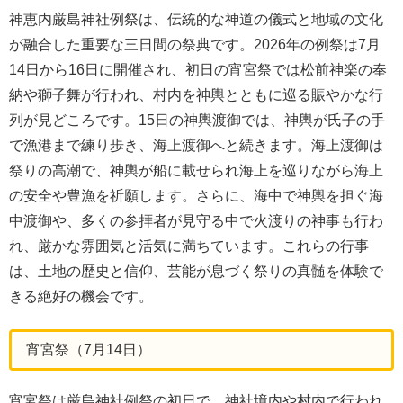
神恵内厳島神社例祭は、伝統的な神道の儀式と地域の文化
が融合した重要な三日間の祭典です。2026年の例祭は7月
14日から16日に開催され、初日の宵宮祭では松前神楽の奉
納や獅子舞が行われ、村内を神輿とともに巡る賑やかな行
列が見どころです。15日の神輿渡御では、神輿が氏子の手
で漁港まで練り歩き、海上渡御へと続きます。海上渡御は
祭りの高潮で、神輿が船に載せられ海上を巡りながら海上
の安全や豊漁を祈願します。さらに、海中で神輿を担ぐ海
中渡御や、多くの参拝者が見守る中で火渡りの神事も行わ
れ、厳かな雰囲気と活気に満ちています。これらの行事
は、土地の歴史と信仰、芸能が息づく祭りの真髄を体験で
きる絶好の機会です。
宵宮祭（7月14日）
宵宮祭は厳島神社例祭の初日で、神社境内や村内で行われ