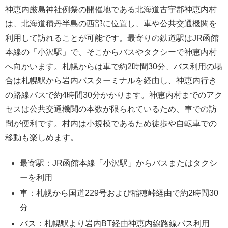
神恵内厳島神社例祭の開催地である北海道古宇郡神恵内村
は、北海道積丹半島の西部に位置し、車や公共交通機関を
利用して訪れることが可能です。最寄りの鉄道駅はJR函館
本線の「小沢駅」で、そこからバスやタクシーで神恵内村
へ向かいます。札幌からは車で約2時間30分、バス利用の場
合は札幌駅から岩内バスターミナルを経由し、神恵内行き
の路線バスで約4時間30分かかります。神恵内村までのアク
セスは公共交通機関の本数が限られているため、車での訪
問が便利です。村内は小規模であるため徒歩や自転車での
移動も楽しめます。
最寄駅：JR函館本線「小沢駅」からバスまたはタクシ
ーを利用
車：札幌から国道229号および稲穂峠経由で約2時間30
分
バス：札幌駅より岩内BT経由神恵内線路線バス利用