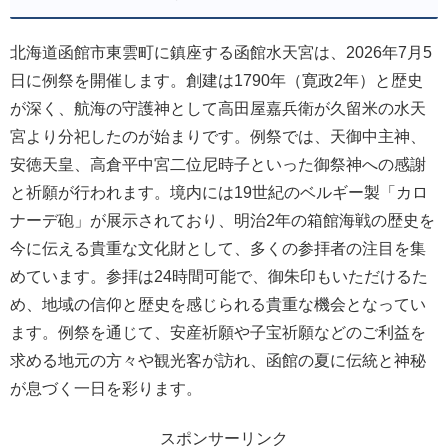
北海道函館市東雲町に鎮座する函館水天宮は、2026年7月5
日に例祭を開催します。創建は1790年（寛政2年）と歴史
が深く、航海の守護神として高田屋嘉兵衛が久留米の水天
宮より分祀したのが始まりです。例祭では、天御中主神、
安徳天皇、高倉平中宮二位尼時子といった御祭神への感謝
と祈願が行われます。境内には19世紀のベルギー製「カロ
ナーデ砲」が展示されており、明治2年の箱館海戦の歴史を
今に伝える貴重な文化財として、多くの参拝者の注目を集
めています。参拝は24時間可能で、御朱印もいただけるた
め、地域の信仰と歴史を感じられる貴重な機会となってい
ます。例祭を通じて、安産祈願や子宝祈願などのご利益を
求める地元の方々や観光客が訪れ、函館の夏に伝統と神秘
が息づく一日を彩ります。
スポンサーリンク