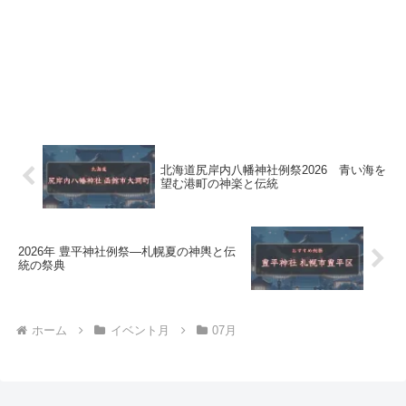
北海道尻岸内八幡神社例祭2026 青い海を
望む港町の神楽と伝統
2026年 豊平神社例祭―札幌夏の神輿と伝
統の祭典
ホーム
イベント月
07月