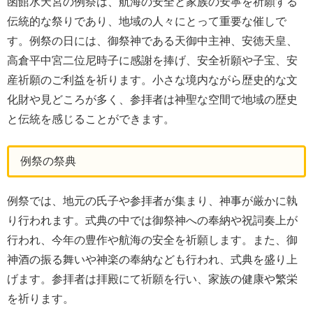
函館水天宮の例祭は、航海の安全と家族の安寧を祈願する
伝統的な祭りであり、地域の人々にとって重要な催しで
す。例祭の日には、御祭神である天御中主神、安徳天皇、
高倉平中宮二位尼時子に感謝を捧げ、安全祈願や子宝、安
産祈願のご利益を祈ります。小さな境内ながら歴史的な文
化財や見どころが多く、参拝者は神聖な空間で地域の歴史
と伝統を感じることができます。
例祭の祭典
例祭では、地元の氏子や参拝者が集まり、神事が厳かに執
り行われます。式典の中では御祭神への奉納や祝詞奏上が
行われ、今年の豊作や航海の安全を祈願します。また、御
神酒の振る舞いや神楽の奉納なども行われ、式典を盛り上
げます。参拝者は拝殿にて祈願を行い、家族の健康や繁栄
を祈ります。