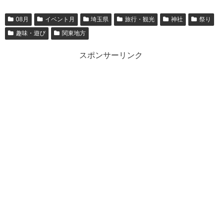
08月
イベント月
埼玉県
旅行・観光
神社
祭り
趣味・遊び
関東地方
スポンサーリンク