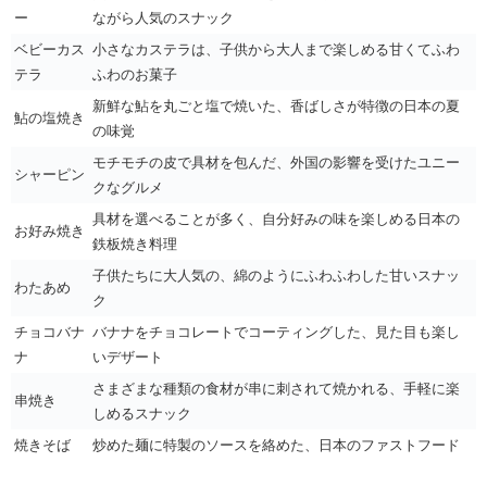
ー
ながら人気のスナック
ベビーカス
小さなカステラは、子供から大人まで楽しめる甘くてふわ
テラ
ふわのお菓子
新鮮な鮎を丸ごと塩で焼いた、香ばしさが特徴の日本の夏
鮎の塩焼き
の味覚
モチモチの皮で具材を包んだ、外国の影響を受けたユニー
シャーピン
クなグルメ
具材を選べることが多く、自分好みの味を楽しめる日本の
お好み焼き
鉄板焼き料理
子供たちに大人気の、綿のようにふわふわした甘いスナッ
わたあめ
ク
チョコバナ
バナナをチョコレートでコーティングした、見た目も楽し
ナ
いデザート
さまざまな種類の食材が串に刺されて焼かれる、手軽に楽
串焼き
しめるスナック
焼きそば
炒めた麺に特製のソースを絡めた、日本のファストフード