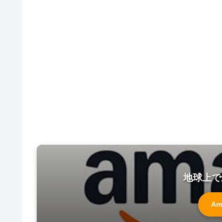
地球上で
Am