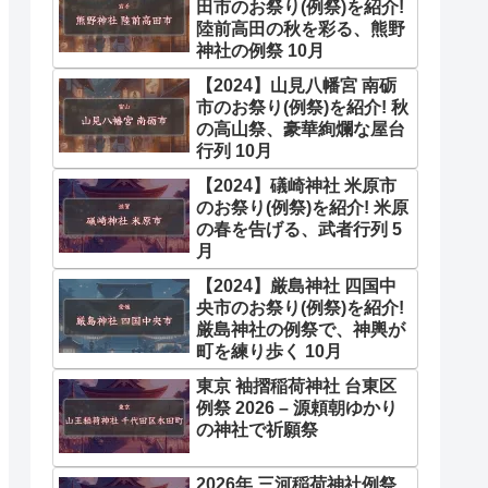
田市のお祭り(例祭)を紹介!
陸前高田の秋を彩る、熊野
神社の例祭 10月
【2024】山見八幡宮 南砺
市のお祭り(例祭)を紹介! 秋
の高山祭、豪華絢爛な屋台
行列 10月
【2024】礒崎神社 米原市
のお祭り(例祭)を紹介! 米原
の春を告げる、武者行列 5
月
【2024】厳島神社 四国中
央市のお祭り(例祭)を紹介!
厳島神社の例祭で、神輿が
町を練り歩く 10月
東京 袖摺稲荷神社 台東区
例祭 2026 – 源頼朝ゆかり
の神社で祈願祭
2026年 三河稲荷神社例祭