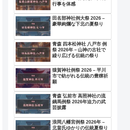
行事を体感
田名部神社例大祭 2026 –
豪華絢爛な下北の夏祭り
青森 四本松神社 八戸市 例
祭 2026年－山神の古社で
繰り広げる伝統の祭り
猿賀神社例祭 2026 – 平川
市で紡がれる伝統の豊穣祈
願
青森 弘前市 高照神社の流
鏑馬例祭 2026年迫力の武
芸披露
浪岡八幡宮例祭 2026年 –
北畠氏ゆかりの伝統夏祭り