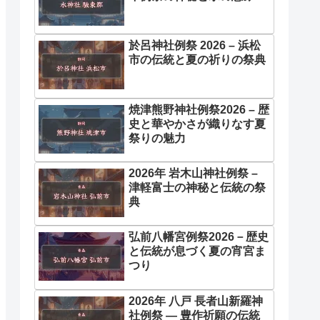
於呂神社例祭 2026 – 浜松
市の伝統と夏の祈りの祭典
焼津熊野神社例祭2026 – 歴
史と華やかさが織りなす夏
祭りの魅力
2026年 岩木山神社例祭 –
津軽富士の神秘と伝統の祭
典
弘前八幡宮例祭2026－歴史
と伝統が息づく夏の宵宮ま
つり
2026年 八戸 長者山新羅神
社例祭 ― 豊作祈願の伝統