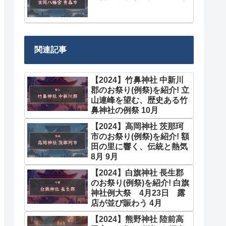
関連記事
【2024】竹鼻神社 中新川
郡のお祭り(例祭)を紹介! 立
山連峰を望む、歴史ある竹
鼻神社の例祭 10月
【2024】高岡神社 茨那珂
市のお祭り(例祭)を紹介! 額
田の里に響く、伝統と熱気
8月 9月
【2024】白旗神社 長生郡
のお祭り(例祭)を紹介! 白旗
神社例大祭 4月23日 露
店が並び賑わう 4月
【2024】熊野神社 陸前高