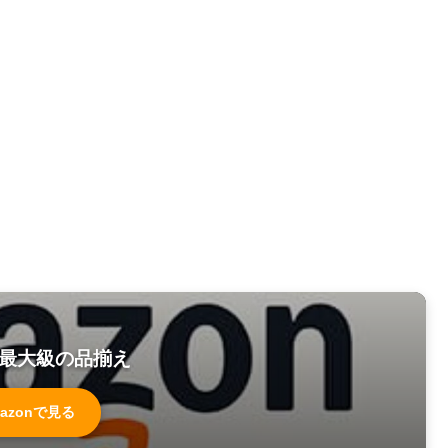
最大級の品揃え
azonで見る