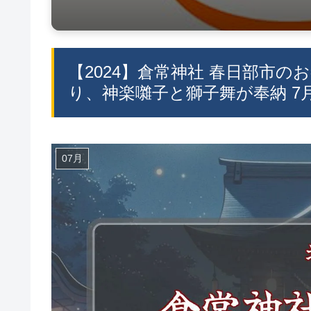
【2024】倉常神社 春日部市のお
り、神楽囃子と獅子舞が奉納 7
07月