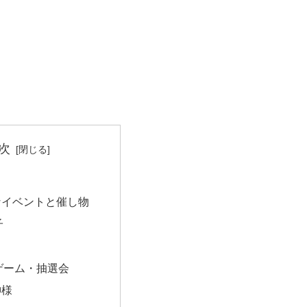
次
なイベントと催し物
子
ゲーム・抽選会
神様