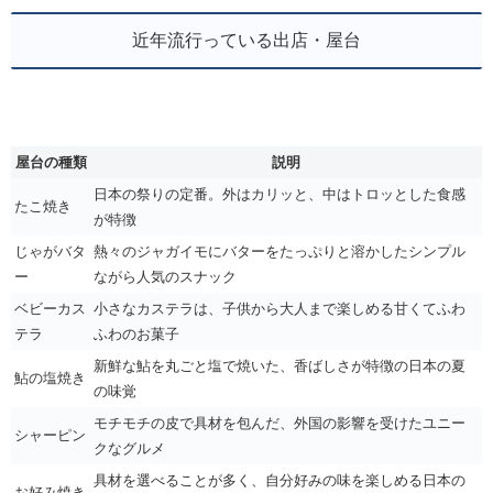
近年流行っている出店・屋台
屋台の種類
説明
日本の祭りの定番。外はカリッと、中はトロッとした食感
たこ焼き
が特徴
じゃがバタ
熱々のジャガイモにバターをたっぷりと溶かしたシンプル
ー
ながら人気のスナック
ベビーカス
小さなカステラは、子供から大人まで楽しめる甘くてふわ
テラ
ふわのお菓子
新鮮な鮎を丸ごと塩で焼いた、香ばしさが特徴の日本の夏
鮎の塩焼き
の味覚
モチモチの皮で具材を包んだ、外国の影響を受けたユニー
シャーピン
クなグルメ
具材を選べることが多く、自分好みの味を楽しめる日本の
お好み焼き