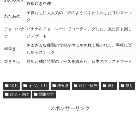
鉄板焼き料理
子供たちに大人気の、綿のようにふわふわした甘いスナッ
わたあめ
ク
チョコバナ
バナナをチョコレートでコーティングした、見た目も楽し
ナ
いデザート
さまざまな種類の食材が串に刺されて焼かれる、手軽に楽
串焼き
しめるスナック
焼きそば
炒めた麺に特製のソースを絡めた、日本のファストフード
10月
イベント月
埼玉県
旅行・観光
神社
祭り
趣味・遊び
関東地方
スポンサーリンク