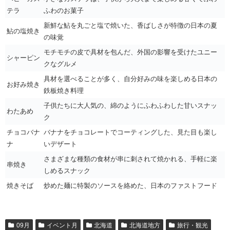
テラ
ふわのお菓子
新鮮な鮎を丸ごと塩で焼いた、香ばしさが特徴の日本の夏
鮎の塩焼き
の味覚
モチモチの皮で具材を包んだ、外国の影響を受けたユニー
シャーピン
クなグルメ
具材を選べることが多く、自分好みの味を楽しめる日本の
お好み焼き
鉄板焼き料理
子供たちに大人気の、綿のようにふわふわした甘いスナッ
わたあめ
ク
チョコバナ
バナナをチョコレートでコーティングした、見た目も楽し
ナ
いデザート
さまざまな種類の食材が串に刺されて焼かれる、手軽に楽
串焼き
しめるスナック
焼きそば
炒めた麺に特製のソースを絡めた、日本のファストフード
09月
イベント月
北海道
北海道地方
旅行・観光