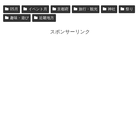
05月
イベント月
京都府
旅行・観光
神社
祭り
趣味・遊び
近畿地方
スポンサーリンク