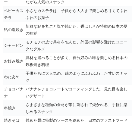
ー
ながら人気のスナック
ベビーカス
小さなカステラは、子供から大人まで楽しめる甘くてふわ
テラ
ふわのお菓子
新鮮な鮎を丸ごと塩で焼いた、香ばしさが特徴の日本の夏
鮎の塩焼き
の味覚
モチモチの皮で具材を包んだ、外国の影響を受けたユニー
シャーピン
クなグルメ
具材を選べることが多く、自分好みの味を楽しめる日本の
お好み焼き
鉄板焼き料理
子供たちに大人気の、綿のようにふわふわした甘いスナッ
わたあめ
ク
チョコバナ
バナナをチョコレートでコーティングした、見た目も楽し
ナ
いデザート
さまざまな種類の食材が串に刺されて焼かれる、手軽に楽
串焼き
しめるスナック
焼きそば
炒めた麺に特製のソースを絡めた、日本のファストフード