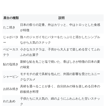
屋台の種類
説明
日本の祭りの定番。外はカリッと、中はトロッとした食感
たこ焼き
が特徴
じゃがバタ
熱々のジャガイモにバターをたっぷりと溶かしたシンプル
ー
ながら人気のスナック
ベビーカス
小さなカステラは、子供から大人まで楽しめる甘くてふわ
テラ
ふわのお菓子
新鮮な鮎を丸ごと塩で焼いた、香ばしさが特徴の日本の夏
鮎の塩焼き
の味覚
モチモチの皮で具材を包んだ、外国の影響を受けたユニー
シャーピン
クなグルメ
具材を選べることが多く、自分好みの味を楽しめる日本の
お好み焼き
鉄板焼き料理
子供たちに大人気の、綿のようにふわふわした甘いスナッ
わたあめ
ク