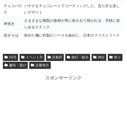
チョコバナ
バナナをチョコレートでコーティングした、見た目も楽し
ナ
いデザート
さまざまな種類の食材が串に刺されて焼かれる、手軽に楽
串焼き
しめるスナック
焼きそば
炒めた麺に特製のソースを絡めた、日本のファストフード
04月
イベント月
京都府
旅行・観光
神社
祭り
趣味・遊び
近畿地方
スポンサーリンク