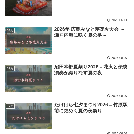
2026.06.14
2026年 広島みなと夢花火大会 ～
07月
瀬戸内海に咲く夏の夢～
2026.06.07
沼田本郷夏祭り2026 – 花火と伝統
07月
演奏が織りなす夏の夜
2026.06.07
たけはら七夕まつり2026 – 竹原駅
07月
前に煌めく夏の夜祭り
2026.06.07