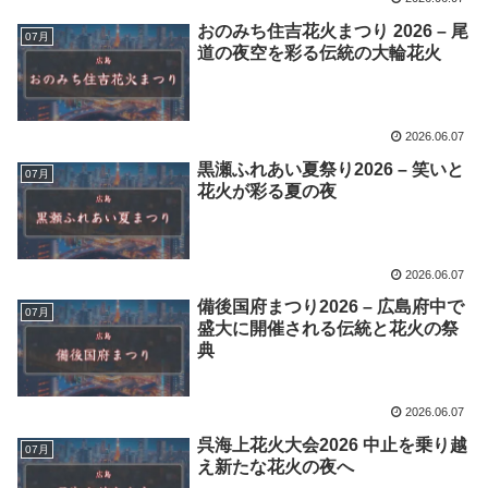
おのみち住吉花火まつり 2026 – 尾
07月
道の夜空を彩る伝統の大輪花火
2026.06.07
黒瀬ふれあい夏祭り2026 – 笑いと
07月
花火が彩る夏の夜
2026.06.07
備後国府まつり2026 – 広島府中で
07月
盛大に開催される伝統と花火の祭
典
2026.06.07
呉海上花火大会2026 中止を乗り越
07月
え新たな花火の夜へ