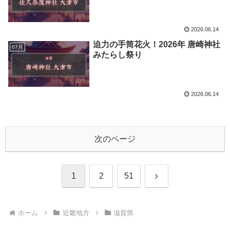
2026.06.14
迫力の手筒花火！2026年 唐崎神社
07月
みたらし祭り
2026.06.14
次のページ
次
1
2
51
へ
ホーム
近畿地方
滋賀県