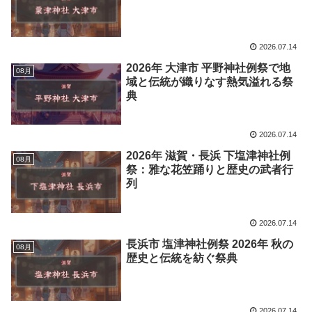
2026.07.14
2026年 大津市 平野神社例祭で地
08月
域と伝統が織りなす熱気溢れる祭
典
2026.07.14
2026年 滋賀・長浜 下塩津神社例
08月
祭：雅な花笠踊りと歴史の武者行
列
2026.07.14
長浜市 塩津神社例祭 2026年 秋の
08月
歴史と伝統を紡ぐ祭典
2026.07.14