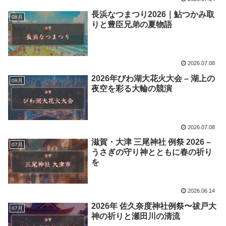
長浜なつまつり2026｜鮎つかみ取
08月
りと豊臣兄弟の夏物語
2026.07.08
2026年びわ湖大花火大会 – 湖上の
08月
夜空を彩る大輪の競演
2026.07.08
滋賀・大津 三尾神社 例祭 2026 –
07月
うさぎの守り神とともに春の祈り
を
2026.06.14
2026年 佐久奈度神社例祭〜祓戸大
07月
神の祈りと瀬田川の清流