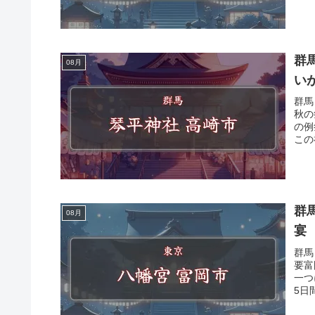
群
08月
い
群馬
秋の
の例
この
群
08月
宴
群馬
要富
一つ
5日