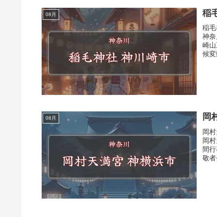
稲
08月
稲毛
神奈
崎山
候変
岡
08月
岡村
岡村
間行
敬者