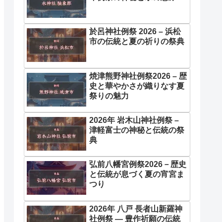
於呂神社例祭 2026 – 浜松
市の伝統と夏の祈りの祭典
焼津熊野神社例祭2026 – 歴
史と華やかさが織りなす夏
祭りの魅力
2026年 岩木山神社例祭 –
津軽富士の神秘と伝統の祭
典
弘前八幡宮例祭2026－歴史
と伝統が息づく夏の宵宮ま
つり
2026年 八戸 長者山新羅神
社例祭 ― 豊作祈願の伝統