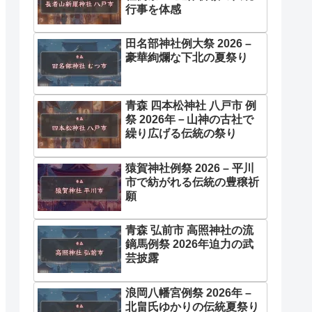
行事を体感
田名部神社例大祭 2026 –
豪華絢爛な下北の夏祭り
青森 四本松神社 八戸市 例
祭 2026年－山神の古社で
繰り広げる伝統の祭り
猿賀神社例祭 2026 – 平川
市で紡がれる伝統の豊穣祈
願
青森 弘前市 高照神社の流
鏑馬例祭 2026年迫力の武
芸披露
浪岡八幡宮例祭 2026年 –
北畠氏ゆかりの伝統夏祭り