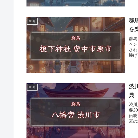
群馬
08月
を
群馬
ベン
され
捧げ
渋
08月
典
渋川
要2
伝統
宮の