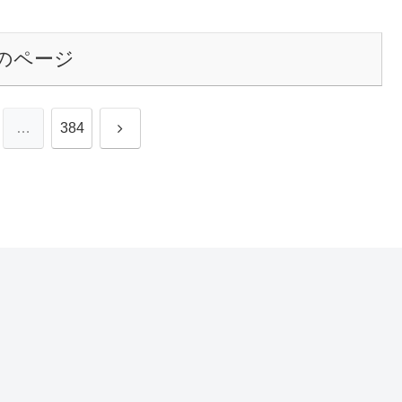
のページ
次
…
384
へ