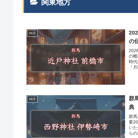
関東地方
2
08月
の
20
の概
時代
「月
群
08月
典
群馬
要2
いた
らの