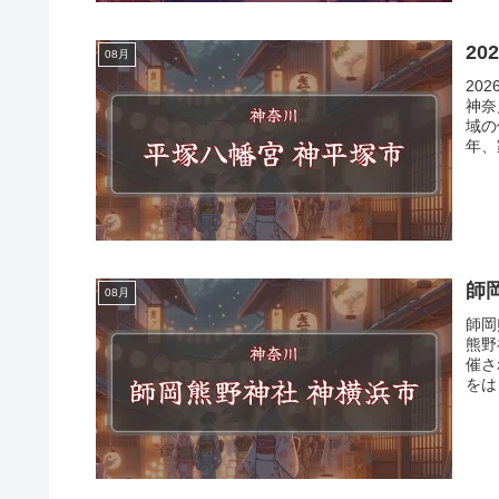
2
08月
20
神奈
域の
年、
師
08月
師岡
熊野
催さ
をは