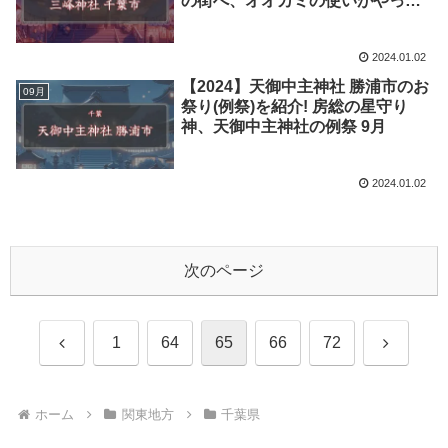
の街へ、オオカミの使いがやって
くる 4月 11月
2024.01.02
【2024】天御中主神社 勝浦市のお
09月
祭り(例祭)を紹介! 房総の星守り
神、天御中主神社の例祭 9月
2024.01.02
次のページ
前
次
1
64
65
66
72
へ
へ
ホーム
関東地方
千葉県