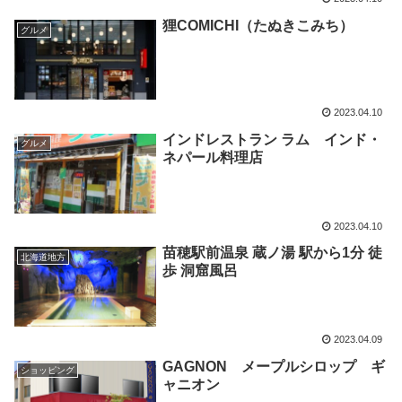
狸COMICHI（たぬきこみち）
グルメ
2023.04.10
インドレストラン ラム インド・
グルメ
ネパール料理店
2023.04.10
苗穂駅前温泉 蔵ノ湯 駅から1分 徒
北海道地方
歩 洞窟風呂
2023.04.09
GAGNON メープルシロップ ギ
ショッピング
ャニオン