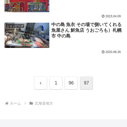
2023.04.09
中の島 魚衣 その場で捌いてくれる
ショッピング
魚屋さん 鮮魚店 うおごろも）札幌
市 中の島
2020.08.26
前
1
96
97
へ
ホーム
北海道地方