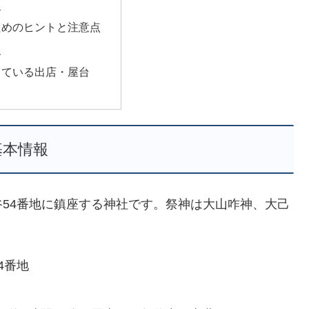
史
ためのヒントと注意点
報
っている出店・屋台
基本情報
54番地に鎮座する神社です。祭神は大山咋神、大己
4番地