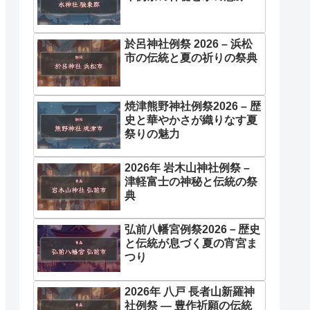
於呂神社例祭 2026 – 浜松
市の伝統と夏の祈りの祭典
焼津熊野神社例祭2026 – 歴
史と華やかさが織りなす夏
祭りの魅力
2026年 岩木山神社例祭 –
津軽富士の神秘と伝統の祭
典
弘前八幡宮例祭2026－歴史
と伝統が息づく夏の宵宮ま
つり
2026年 八戸 長者山新羅神
社例祭 ― 豊作祈願の伝統