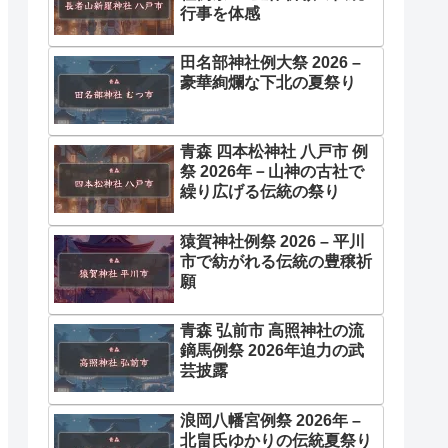
行事を体感
田名部神社例大祭 2026 –
豪華絢爛な下北の夏祭り
青森 四本松神社 八戸市 例
祭 2026年－山神の古社で
繰り広げる伝統の祭り
猿賀神社例祭 2026 – 平川
市で紡がれる伝統の豊穣祈
願
青森 弘前市 高照神社の流
鏑馬例祭 2026年迫力の武
芸披露
浪岡八幡宮例祭 2026年 –
北畠氏ゆかりの伝統夏祭り