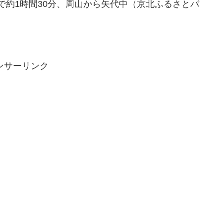
）で約1時間30分、周山から矢代中（京北ふるさとバ
ンサーリンク