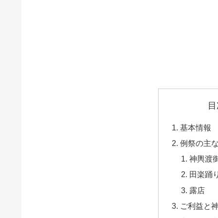
目
基本情報
例祭の主
神輿渡
田楽踊
露店
ご利益と