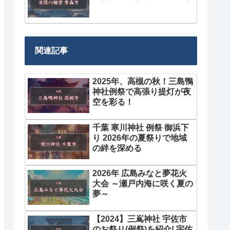
関連記事
2025年、高槻の秋！三島鴨
神社例祭で高張り提灯が夜
空を彩る！
千葉 寒川神社 例祭 御浜下
り 2026年の夏祭りで地域
の絆を深める
2026年 広島みなと夢花火
大会 ～瀬戸内海に咲く夏の
夢～
【2024】三嶌神社 宇佐市
のお祭り(例祭)を紹介! 宇佐