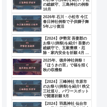
の総鎮守、三島神社の例祭
10月
2026年 石川・小松市 今江
春日神社例祭で子供獅子舞
5年ぶり復活
【2024】伊勢宮 吾妻郡の
お祭り(例祭)を紹介! 吾妻の
総鎮守で、五穀豊穣・厄
除・家内安全を祈願 4月 9
月
2025年、徳井神社例祭！
「ほうきの宮」で福を招く
秋の収穫祭
【2024】三峰神社 市原市
のお祭り(例祭)を紹介! 秩父
三社巡り、パワースポット
で開運祈願 9月
【2024】羽黒神社 仙台市