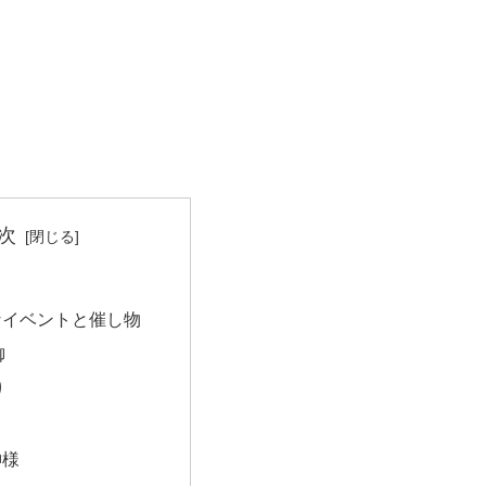
次
なイベントと催し物
御
り
神様