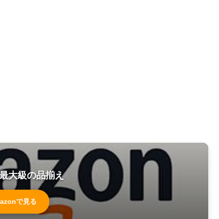
最大級の品揃え
azonで見る