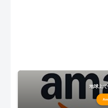
地球上で
Am