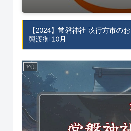
【2024】常磐神社 茨行方市のお
輿渡御 10月
10月