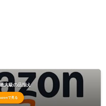
最大級の品揃え
azonで見る