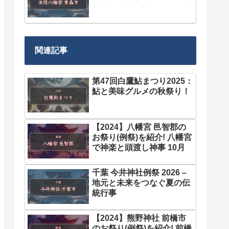
関連記事
第47回白鷹鮎まつり2025：
鮎と美味グルメの秋祭り！
【2024】八幡宮 邑智郡の
お祭り(例祭)を紹介! 八幡宮
で神楽と頭渡し神事 10月
千葉 今井神社例祭 2026 –
地元と未来をつなぐ夏の伝
統行事
【2024】熊野神社 前橋市
のお祭り(例祭)を紹介! 前橋