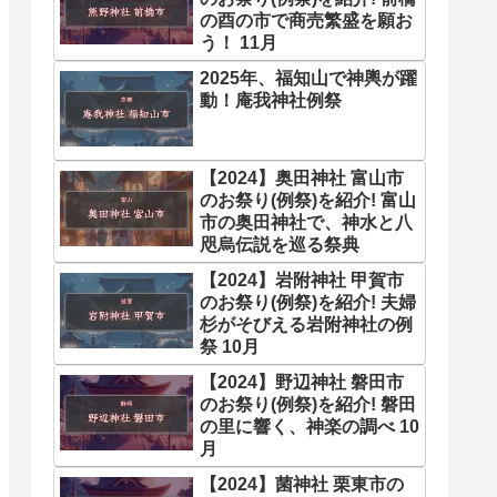
の酉の市で商売繁盛を願お
う！ 11月
2025年、福知山で神輿が躍
動！庵我神社例祭
【2024】奥田神社 富山市
のお祭り(例祭)を紹介! 富山
市の奥田神社で、神水と八
咫烏伝説を巡る祭典
【2024】岩附神社 甲賀市
のお祭り(例祭)を紹介! 夫婦
杉がそびえる岩附神社の例
祭 10月
【2024】野辺神社 磐田市
のお祭り(例祭)を紹介! 磐田
の里に響く、神楽の調べ 10
月
【2024】菌神社 栗東市の