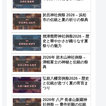
於呂神社例祭 2026 – 浜松
市の伝統と夏の祈りの祭典
焼津熊野神社例祭2026 – 歴
史と華やかさが織りなす夏
祭りの魅力
2026年 岩木山神社例祭 –
津軽富士の神秘と伝統の祭
典
弘前八幡宮例祭2026－歴史
と伝統が息づく夏の宵宮ま
つり
2026年 八戸 長者山新羅神
社例祭 ― 豊作祈願の伝統