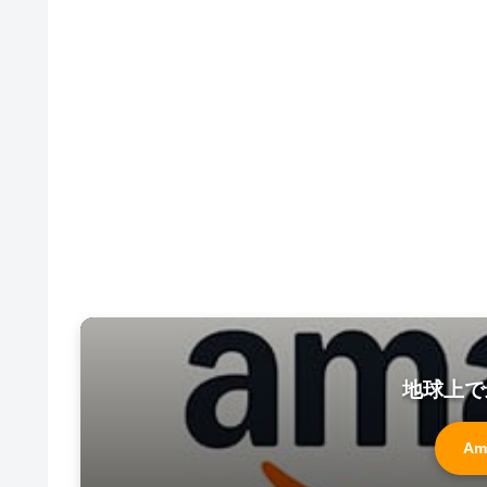
地球上で
Am