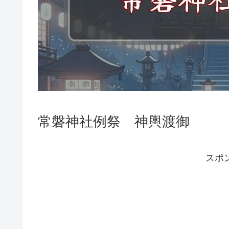
常磐神社例祭 神輿渡御
スポ