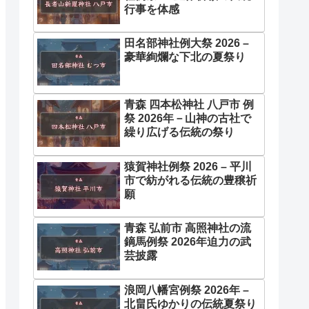
行事を体感
田名部神社例大祭 2026 –
豪華絢爛な下北の夏祭り
青森 四本松神社 八戸市 例
祭 2026年－山神の古社で
繰り広げる伝統の祭り
猿賀神社例祭 2026 – 平川
市で紡がれる伝統の豊穣祈
願
青森 弘前市 高照神社の流
鏑馬例祭 2026年迫力の武
芸披露
浪岡八幡宮例祭 2026年 –
北畠氏ゆかりの伝統夏祭り