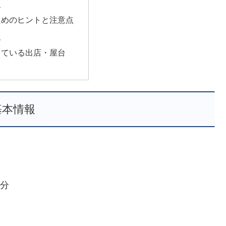
史
ためのヒントと注意点
報
っている出店・屋台
基本情報
5分