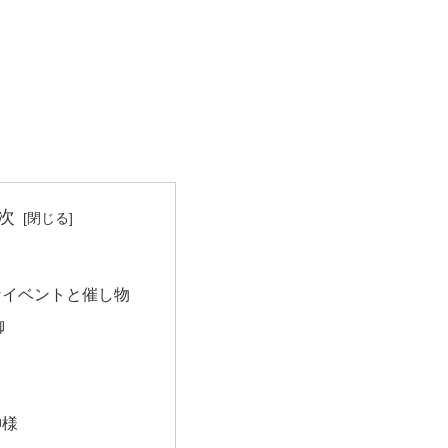
次
なイベントと催し物
御
神様