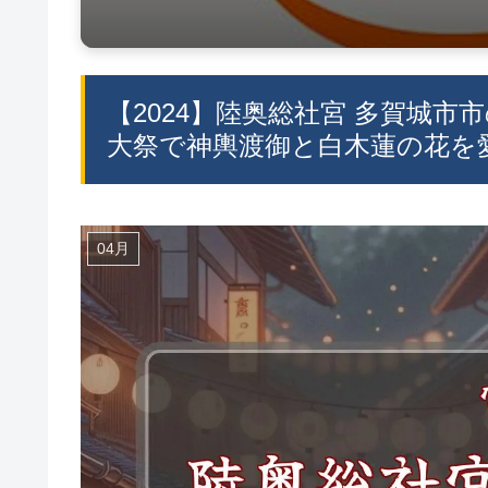
【2024】陸奥総社宮 多賀城市市
大祭で神輿渡御と白木蓮の花を愛
04月