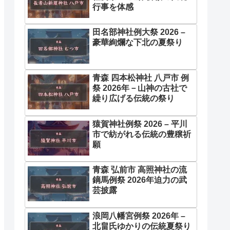
行事を体感
田名部神社例大祭 2026 –
豪華絢爛な下北の夏祭り
青森 四本松神社 八戸市 例
祭 2026年－山神の古社で
繰り広げる伝統の祭り
猿賀神社例祭 2026 – 平川
市で紡がれる伝統の豊穣祈
願
青森 弘前市 高照神社の流
鏑馬例祭 2026年迫力の武
芸披露
浪岡八幡宮例祭 2026年 –
北畠氏ゆかりの伝統夏祭り