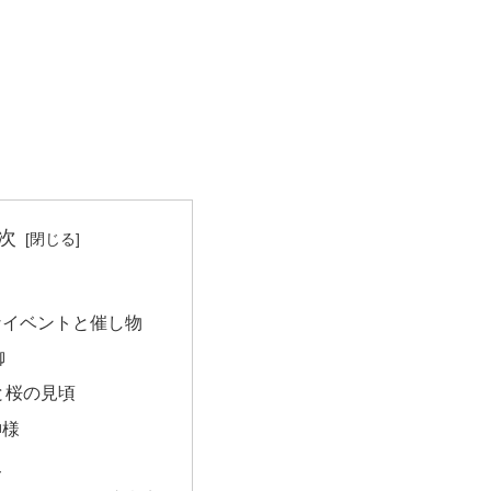
次
なイベントと催し物
御
と桜の見頃
神様
史