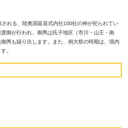
催される、陸奥国延喜式内社100社の神が祀られてい
輿渡御が行われ、御輿は氏子地区（市川・山王・南
供御輿も繰り出します。また、例大祭の時期は、境内
ます。