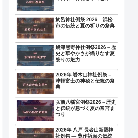
於呂神社例祭 2026 – 浜松
市の伝統と夏の祈りの祭典
焼津熊野神社例祭2026 – 歴
史と華やかさが織りなす夏
祭りの魅力
2026年 岩木山神社例祭 –
津軽富士の神秘と伝統の祭
典
弘前八幡宮例祭2026－歴史
と伝統が息づく夏の宵宮ま
つり
2026年 八戸 長者山新羅神
社例祭 ― 豊作祈願の伝統