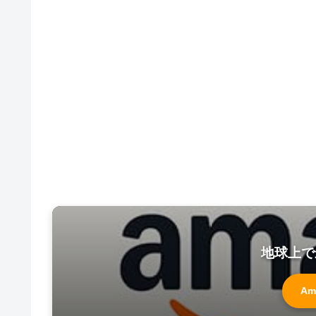
地球上で
Am