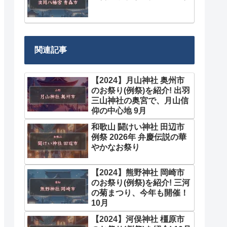
関連記事
【2024】月山神社 奥州市
のお祭り(例祭)を紹介! 出羽
三山神社の奥宮で、月山信
仰の中心地 9月
和歌山 闘けい神社 田辺市
例祭 2026年 弁慶伝説の華
やかなお祭り
【2024】熊野神社 岡崎市
のお祭り(例祭)を紹介! 三河
の菊まつり、今年も開催！
10月
【2024】河俣神社 橿原市