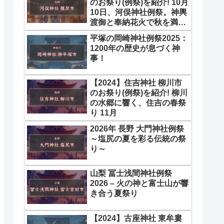
のお祭り(例祭)を紹介! 10月
10日、河俣神社例祭。神輿
渡御と奉納花火で秋を満喫
10月
平塚の岡崎神社例祭2025：
1200年の歴史が息づく神
事！
【2024】住吉神社 柳川市
のお祭り(例祭)を紹介! 柳川
の水郷に響く、住吉の春祭
り 11月
2026年 長野 大門神社例祭
～塩尻の夏を彩る伝統の祭
り～
山梨 冨士浅間神社例祭
2026 – 火の神と富士山が響
き合う夏祭り
【2024】古座神社 東牟婁