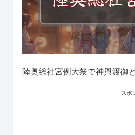
陸奥総社宮例大祭で神輿渡御
スポ