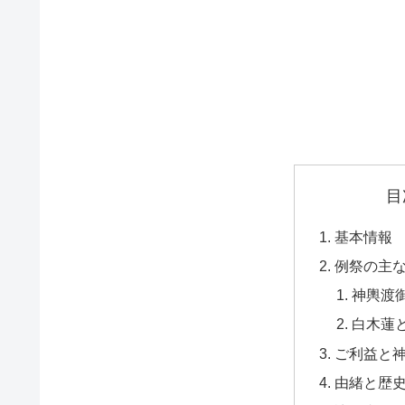
目
基本情報
例祭の主
神輿渡
白木蓮
ご利益と
由緒と歴