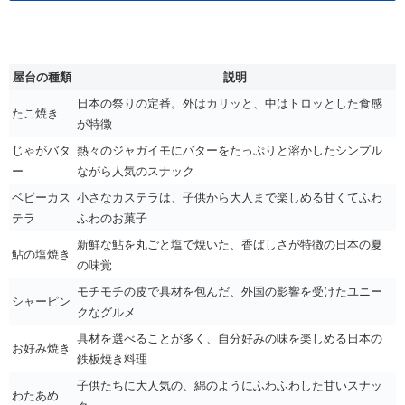
屋台の種類
説明
日本の祭りの定番。外はカリッと、中はトロッとした食感
たこ焼き
が特徴
じゃがバタ
熱々のジャガイモにバターをたっぷりと溶かしたシンプル
ー
ながら人気のスナック
ベビーカス
小さなカステラは、子供から大人まで楽しめる甘くてふわ
テラ
ふわのお菓子
新鮮な鮎を丸ごと塩で焼いた、香ばしさが特徴の日本の夏
鮎の塩焼き
の味覚
モチモチの皮で具材を包んだ、外国の影響を受けたユニー
シャーピン
クなグルメ
具材を選べることが多く、自分好みの味を楽しめる日本の
お好み焼き
鉄板焼き料理
子供たちに大人気の、綿のようにふわふわした甘いスナッ
わたあめ