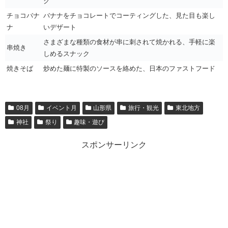
ク
チョコバナ
バナナをチョコレートでコーティングした、見た目も楽し
ナ
いデザート
さまざまな種類の食材が串に刺されて焼かれる、手軽に楽
串焼き
しめるスナック
焼きそば
炒めた麺に特製のソースを絡めた、日本のファストフード
08月
イベント月
山形県
旅行・観光
東北地方
神社
祭り
趣味・遊び
スポンサーリンク