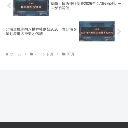
室蘭・輪西神社例祭2026年 173段石段レー
スが初開催
北海道尻岸内八幡神社例祭2026 青い海を
望む港町の神楽と伝統
ホーム
イベント月
07月