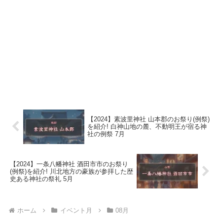
【2024】素波里神社 山本郡のお祭り(例祭)
を紹介! 白神山地の麓、不動明王が宿る神
社の例祭 7月
【2024】一条八幡神社 酒田市市のお祭り
(例祭)を紹介! 川北地方の豪族が参拝した歴
史ある神社の祭礼 5月
ホーム
イベント月
08月