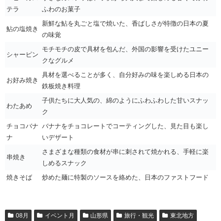
テラ
ふわのお菓子
新鮮な鮎を丸ごと塩で焼いた、香ばしさが特徴の日本の夏
鮎の塩焼き
の味覚
モチモチの皮で具材を包んだ、外国の影響を受けたユニー
シャーピン
クなグルメ
具材を選べることが多く、自分好みの味を楽しめる日本の
お好み焼き
鉄板焼き料理
子供たちに大人気の、綿のようにふわふわした甘いスナッ
わたあめ
ク
チョコバナ
バナナをチョコレートでコーティングした、見た目も楽し
ナ
いデザート
さまざまな種類の食材が串に刺されて焼かれる、手軽に楽
串焼き
しめるスナック
焼きそば
炒めた麺に特製のソースを絡めた、日本のファストフード
08月
イベント月
山形県
旅行・観光
東北地方