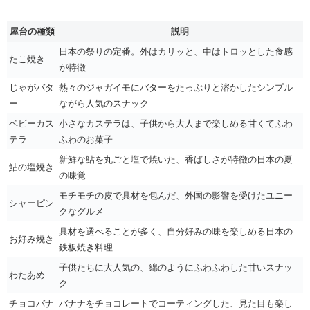
屋台の種類
説明
日本の祭りの定番。外はカリッと、中はトロッとした食感
たこ焼き
が特徴
じゃがバタ
熱々のジャガイモにバターをたっぷりと溶かしたシンプル
ー
ながら人気のスナック
ベビーカス
小さなカステラは、子供から大人まで楽しめる甘くてふわ
テラ
ふわのお菓子
新鮮な鮎を丸ごと塩で焼いた、香ばしさが特徴の日本の夏
鮎の塩焼き
の味覚
モチモチの皮で具材を包んだ、外国の影響を受けたユニー
シャーピン
クなグルメ
具材を選べることが多く、自分好みの味を楽しめる日本の
お好み焼き
鉄板焼き料理
子供たちに大人気の、綿のようにふわふわした甘いスナッ
わたあめ
ク
チョコバナ
バナナをチョコレートでコーティングした、見た目も楽し