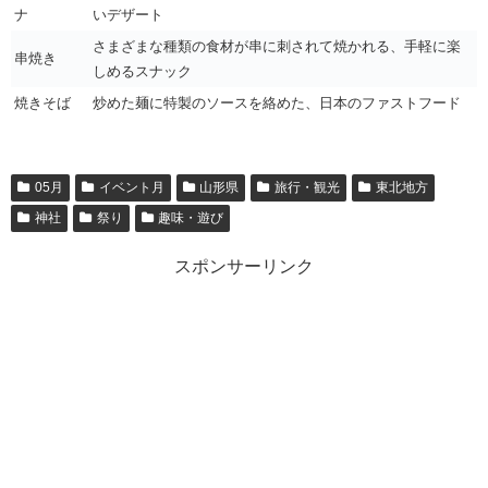
ナ
いデザート
さまざまな種類の食材が串に刺されて焼かれる、手軽に楽
串焼き
しめるスナック
焼きそば
炒めた麺に特製のソースを絡めた、日本のファストフード
05月
イベント月
山形県
旅行・観光
東北地方
神社
祭り
趣味・遊び
スポンサーリンク