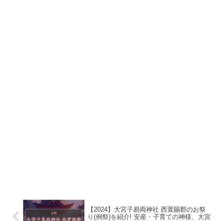
【2024】大宮子易両神社 西置賜郡のお祭
り(例祭)を紹介! 安産・子育ての神様、大宮