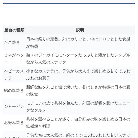
屋台の種類
説明
日本の祭りの定番。外はカリッと、中はトロッとした食感
たこ焼き
が特徴
じゃがバタ
熱々のジャガイモにバターをたっぷりと溶かしたシンプル
ー
ながら人気のスナック
ベビーカス
小さなカステラは、子供から大人まで楽しめる甘くてふわ
テラ
ふわのお菓子
新鮮な鮎を丸ごと塩で焼いた、香ばしさが特徴の日本の夏
鮎の塩焼き
の味覚
モチモチの皮で具材を包んだ、外国の影響を受けたユニー
シャーピン
クなグルメ
具材を選べることが多く、自分好みの味を楽しめる日本の
お好み焼き
鉄板焼き料理
子供たちに大人気の、綿のようにふわふわした甘いスナッ