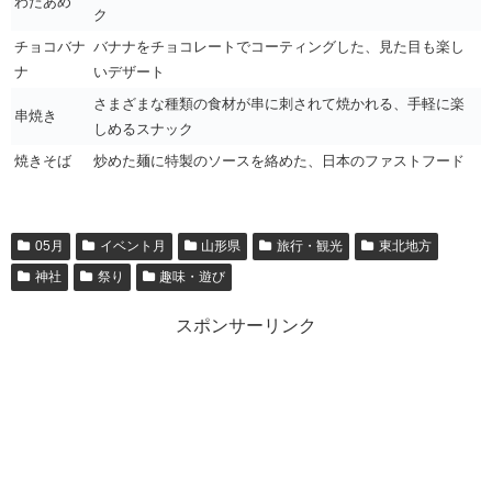
わたあめ
ク
チョコバナ
バナナをチョコレートでコーティングした、見た目も楽し
ナ
いデザート
さまざまな種類の食材が串に刺されて焼かれる、手軽に楽
串焼き
しめるスナック
焼きそば
炒めた麺に特製のソースを絡めた、日本のファストフード
05月
イベント月
山形県
旅行・観光
東北地方
神社
祭り
趣味・遊び
スポンサーリンク