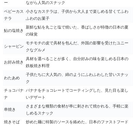
ー
ながら人気のスナック
ベビーカス
小さなカステラは、子供から大人まで楽しめる甘くてふわ
テラ
ふわのお菓子
新鮮な鮎を丸ごと塩で焼いた、香ばしさが特徴の日本の夏
鮎の塩焼き
の味覚
モチモチの皮で具材を包んだ、外国の影響を受けたユニー
シャーピン
クなグルメ
具材を選べることが多く、自分好みの味を楽しめる日本の
お好み焼き
鉄板焼き料理
子供たちに大人気の、綿のようにふわふわした甘いスナッ
わたあめ
ク
チョコバナ
バナナをチョコレートでコーティングした、見た目も楽し
ナ
いデザート
さまざまな種類の食材が串に刺されて焼かれる、手軽に楽
串焼き
しめるスナック
焼きそば
炒めた麺に特製のソースを絡めた、日本のファストフード