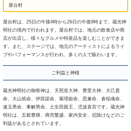
屋台村
屋台村は、25日の午後4時から26日の午後9時まで、蔵光神
明社の境内で行われます。屋台村では、地元の飲食店や商
店が出店し、様々なグルメや特産品を楽しむことができま
す。また、ステージでは、地元のアーティストによるライ
ブやパフォーマンスが行われ、多くの人で賑わいます。
ご利益と神様
蔵光神明社の御祭神は、天照皇大神、豊受大神、大己貴
命、大山祇命、伊弉諾命、菊理姫命、思兼命、倉稲魂命、
速玉男命、事解男命、土生田親王、児波喜宮です。蔵光神
明社は、五穀豊穣、商売繁盛、家内安全、厄除けなどのご
利益があるとされています。