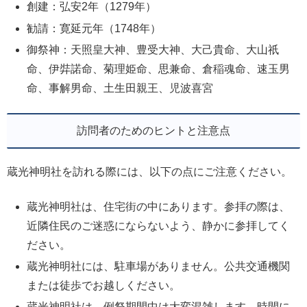
創建：弘安2年（1279年）
勧請：寛延元年（1748年）
御祭神：天照皇大神、豊受大神、大己貴命、大山祇
命、伊弉諾命、菊理姫命、思兼命、倉稲魂命、速玉男
命、事解男命、土生田親王、児波喜宮
訪問者のためのヒントと注意点
蔵光神明社を訪れる際には、以下の点にご注意ください。
蔵光神明社は、住宅街の中にあります。参拝の際は、
近隣住民のご迷惑にならないよう、静かに参拝してく
ださい。
蔵光神明社には、駐車場がありません。公共交通機関
または徒歩でお越しください。
蔵光神明社は、例祭期間中は大変混雑します。時間に