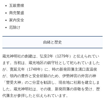
五穀豊穣
商売繁盛
家内安全
厄除け
由緒と歴史
蔵光神明社の創建は、弘安2年（1279年）と伝えられてい
ます。当初は、蔵光地区の鎮守社として祀られていました
が、寛延元年（1748年）に、時の新発田藩主溝口直温侯
が、領内の豊作と安全祈願のため、伊勢神宮の外宮の神
「豐受大神」のご分霊を勧請し、現在地に社殿を建立しま
した。蔵光神明社は、その後、新発田藩の崇敬を受け、歴
代藩主が参拝したと伝えられています。