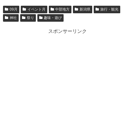
09月
イベント月
中部地方
新潟県
旅行・観光
神社
祭り
趣味・遊び
スポンサーリンク