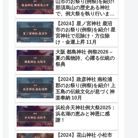
山市のお祭り(例祭)を紹介!
那須烏山の歴史ある神社
で、例大祭を執り行います
10月
【2024】星ノ宮神社 鹿沼
市のお祭り(例祭)を紹介! 星
宮神社で厄除け・方位除
け・金運上昇 11月
大阪 都島神社 例祭2026 –
夏の風物詩、心躍る伝統の
祭典
【2024】政彦神社 南松浦
郡のお祭り(例祭)を紹介! 上
五島の伝統文化が息づく神
楽奉納 10月
浜松弁天神社例大祭2025：
浜名湖の恵みと神恩に感
謝！
【2024】花山神社 小松市