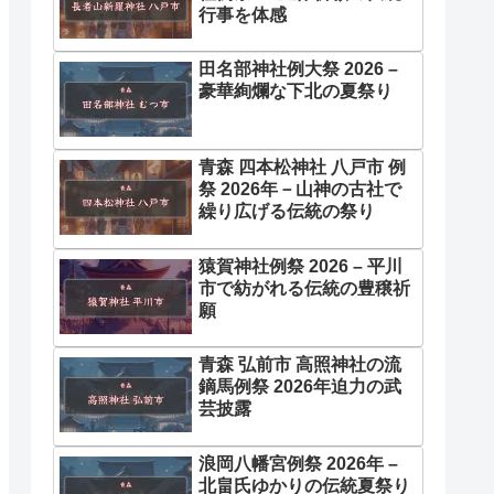
行事を体感
田名部神社例大祭 2026 –
豪華絢爛な下北の夏祭り
青森 四本松神社 八戸市 例
祭 2026年－山神の古社で
繰り広げる伝統の祭り
猿賀神社例祭 2026 – 平川
市で紡がれる伝統の豊穣祈
願
青森 弘前市 高照神社の流
鏑馬例祭 2026年迫力の武
芸披露
浪岡八幡宮例祭 2026年 –
北畠氏ゆかりの伝統夏祭り