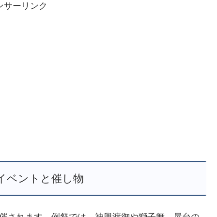
ンサーリンク
イベントと催し物
開催されます。例祭では、神輿渡御や獅子舞、屋台の