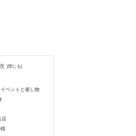
次
なイベントと催し物
御
出店
神様