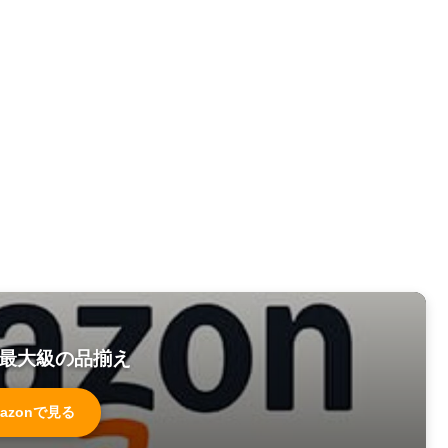
最大級の品揃え
azonで見る