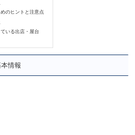
史
ためのヒントと注意点
報
っている出店・屋台
基本情報