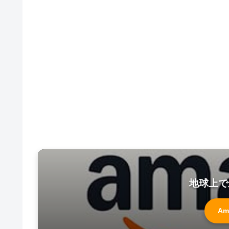
地球上で
Am