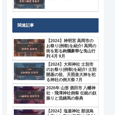
関連記事
【2024】神明宮 高岡市の
お祭り(例祭)を紹介! 高岡の
街を彩る絢爛豪華な曳山行
列 4月 9月
【2024】大和神社 士別市
のお祭り(例祭)を紹介! 士別
開基の祖、天照皇大神を祀
る神社の例大祭 7月
2026年 山形 酒田市 八幡神
社・飛澤神社例祭 伝統の奴
振りと流鏑馬の祭典
【2024】塩釜神社 那須烏