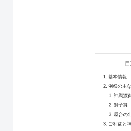
目
基本情報
例祭の主
神輿渡
獅子舞
屋台の
ご利益と