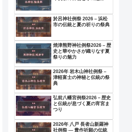
於呂神社例祭 2026 – 浜松
市の伝統と夏の祈りの祭典
焼津熊野神社例祭2026 – 歴
史と華やかさが織りなす夏
祭りの魅力
2026年 岩木山神社例祭 –
津軽富士の神秘と伝統の祭
典
弘前八幡宮例祭2026－歴史
と伝統が息づく夏の宵宮ま
つり
2026年 八戸 長者山新羅神
社例祭 ― 豊作祈願の伝統