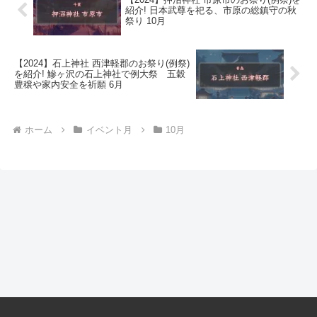
紹介! 日本武尊を祀る、市原の総鎮守の秋
祭り 10月
【2024】石上神社 西津軽郡のお祭り(例祭)
を紹介! 鰺ヶ沢の石上神社で例大祭 五穀
豊穣や家内安全を祈願 6月
ホーム
イベント月
10月