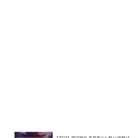
【2024】押沼神社 市原市のお祭り(例祭)を