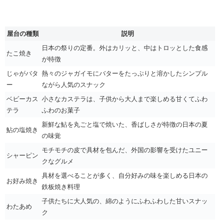
屋台の種類
説明
日本の祭りの定番。外はカリッと、中はトロッとした食感
たこ焼き
が特徴
じゃがバタ
熱々のジャガイモにバターをたっぷりと溶かしたシンプル
ー
ながら人気のスナック
ベビーカス
小さなカステラは、子供から大人まで楽しめる甘くてふわ
テラ
ふわのお菓子
新鮮な鮎を丸ごと塩で焼いた、香ばしさが特徴の日本の夏
鮎の塩焼き
の味覚
モチモチの皮で具材を包んだ、外国の影響を受けたユニー
シャーピン
クなグルメ
具材を選べることが多く、自分好みの味を楽しめる日本の
お好み焼き
鉄板焼き料理
子供たちに大人気の、綿のようにふわふわした甘いスナッ
わたあめ
ク