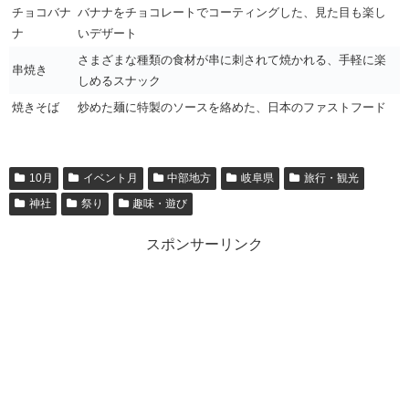
チョコバナ
バナナをチョコレートでコーティングした、見た目も楽し
ナ
いデザート
さまざまな種類の食材が串に刺されて焼かれる、手軽に楽
串焼き
しめるスナック
焼きそば
炒めた麺に特製のソースを絡めた、日本のファストフード
10月
イベント月
中部地方
岐阜県
旅行・観光
神社
祭り
趣味・遊び
スポンサーリンク