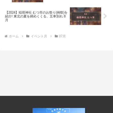
【2024】稲荷神社 むつ市のお祭り(例祭)を
紹介! 東北の夏を締めくくる、五車別れ 8
月
ホーム
イベント月
07月