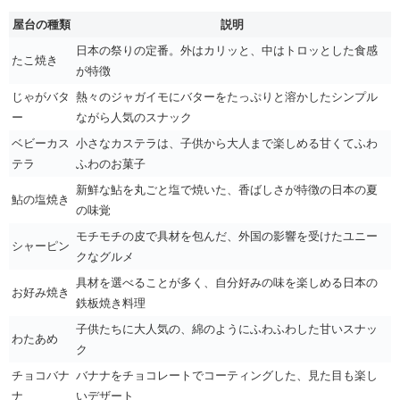
屋台の種類
説明
日本の祭りの定番。外はカリッと、中はトロッとした食感
たこ焼き
が特徴
じゃがバタ
熱々のジャガイモにバターをたっぷりと溶かしたシンプル
ー
ながら人気のスナック
ベビーカス
小さなカステラは、子供から大人まで楽しめる甘くてふわ
テラ
ふわのお菓子
新鮮な鮎を丸ごと塩で焼いた、香ばしさが特徴の日本の夏
鮎の塩焼き
の味覚
モチモチの皮で具材を包んだ、外国の影響を受けたユニー
シャーピン
クなグルメ
具材を選べることが多く、自分好みの味を楽しめる日本の
お好み焼き
鉄板焼き料理
子供たちに大人気の、綿のようにふわふわした甘いスナッ
わたあめ
ク
チョコバナ
バナナをチョコレートでコーティングした、見た目も楽し
ナ
いデザート