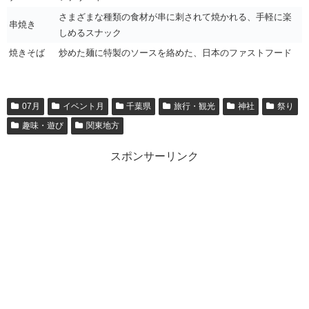
さまざまな種類の食材が串に刺されて焼かれる、手軽に楽
串焼き
しめるスナック
焼きそば
炒めた麺に特製のソースを絡めた、日本のファストフード
07月
イベント月
千葉県
旅行・観光
神社
祭り
趣味・遊び
関東地方
スポンサーリンク