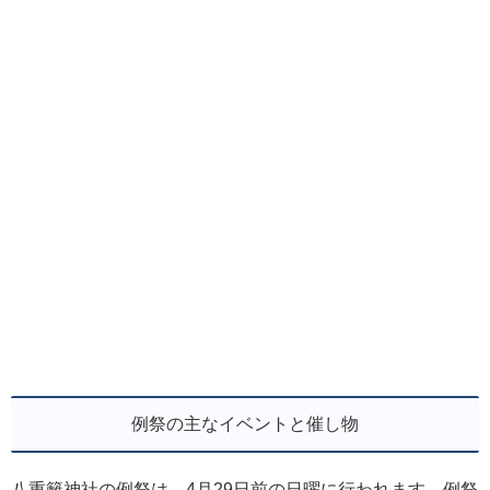
例祭の主なイベントと催し物
八重籬神社の例祭は、4月29日前の日曜に行われます。例祭