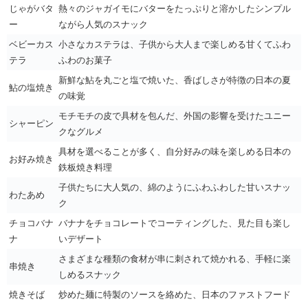
じゃがバタ
熱々のジャガイモにバターをたっぷりと溶かしたシンプル
ー
ながら人気のスナック
ベビーカス
小さなカステラは、子供から大人まで楽しめる甘くてふわ
テラ
ふわのお菓子
新鮮な鮎を丸ごと塩で焼いた、香ばしさが特徴の日本の夏
鮎の塩焼き
の味覚
モチモチの皮で具材を包んだ、外国の影響を受けたユニー
シャーピン
クなグルメ
具材を選べることが多く、自分好みの味を楽しめる日本の
お好み焼き
鉄板焼き料理
子供たちに大人気の、綿のようにふわふわした甘いスナッ
わたあめ
ク
チョコバナ
バナナをチョコレートでコーティングした、見た目も楽し
ナ
いデザート
さまざまな種類の食材が串に刺されて焼かれる、手軽に楽
串焼き
しめるスナック
焼きそば
炒めた麺に特製のソースを絡めた、日本のファストフード