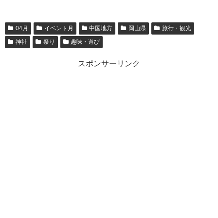
04月
イベント月
中国地方
岡山県
旅行・観光
神社
祭り
趣味・遊び
スポンサーリンク